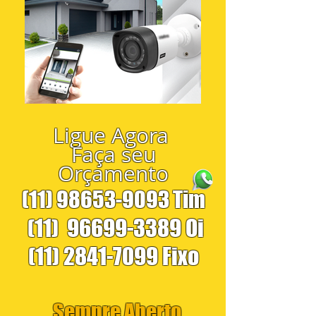
Ligue Agora
Faça seu
Orçamento
(11) 98653-9093
Tim
(11)
96699-3389
Oi
(11) 2841-7099
Fixo
Sempre Aberto