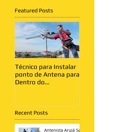
Featured Posts
Técnico para Instalar
Antenista Vila Ma
ponto de Antena para
Zona Leste
Dentro do
Apartamento
Recent Posts
Antenista Arujá Sp