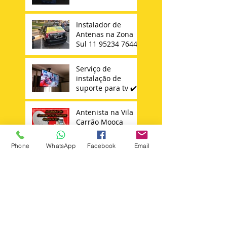
Instalador de
Antenas na Zona
Sul 11 95234 7644
Serviço de
instalação de
suporte para tv ✔️
Antenista na Vila
Carrão Mooca
Tatuapé Vila
Matilde Penha
Phone
WhatsApp
Facebook
Email
Instalador de
Antena Sky 11 -
98652347644
Técnico Sky
Search By Tags