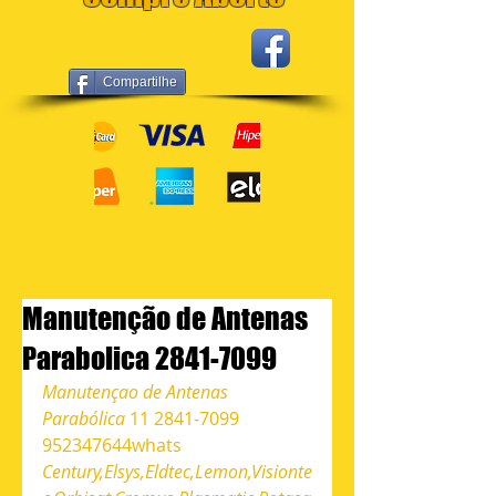
Compartilhe
Manutenção de Antenas
Parabolica 2841-7099
Manutençao de Antenas 
Parabólica 
11 2841-7099 
952347644whats 
Century,Elsys,Eldtec,Lemon,Visionte