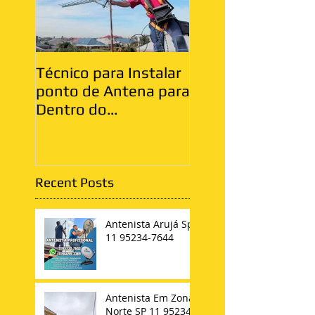
Técnico para Instalar
Antenista Vila Ma
ponto de Antena para
Zona Leste
Dentro do
Apartamento
Recent Posts
Antenista Arujá Sp
11 95234-7644
Antenista Em Zona
Norte SP 11 95234-