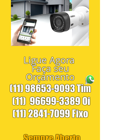
Ligue Agora
Faça seu
Orçamento
(11) 98653-9093
Tim
(11)
96699-3389
Oi
(11) 2841-7099
Fixo
Sempre Aberto