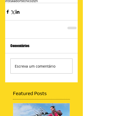
instalador
tecnico
zl
zn
Comentários
Escreva um comentário
Featured Posts