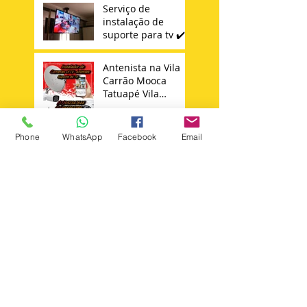
Serviço de
instalação de
suporte para tv ✔️
Antenista na Vila
Carrão Mooca
Tatuapé Vila
Matilde Penha
Phone
WhatsApp
Facebook
Email
Instalador de
Antena Sky 11 -
98652347644
Técnico Sky
Search By Tags
+instalar +suporte +tv
Instalador antenas zona norte
Instalação de câmera cftv zona leste sp
agua rasa
ajustar antena ku sp
ajuste de antena sky