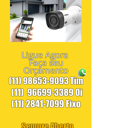
Ligue Agora
Faça seu
Orçamento
(11) 98653-9093
Tim
(11)
96699-3389
Oi
(11) 2841-7099
Fixo
Sempre Aberto