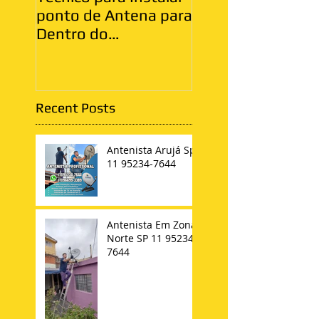
ponto de Antena para
Zona Leste
Dentro do
Apartamento
Recent Posts
Antenista Arujá Sp
11 95234-7644
Antenista Em Zona
Norte SP 11 95234-
7644