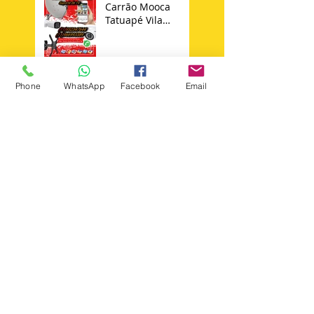
Carrão Mooca
Tatuapé Vila
Matilde Penha
Instalador de
Phone
WhatsApp
Facebook
Email
Antena Sky 11 -
98652347644
Técnico Sky
Search By Tags
+instalar +suporte +tv
Instalador antenas zona norte
Instalação de câmera cftv zona leste sp
agua rasa
ajustar antena ku sp
ajuste de antena sky
alador de suporte para tv philips
alto da mooca
analia franco
antena century
antena digital aquario
antena digital capte
antena digital fica congelando