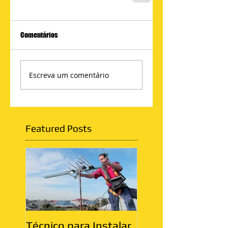
Comentários
Escreva um comentário
Featured Posts
Técnico para Instalar
Antenista Vila Ma