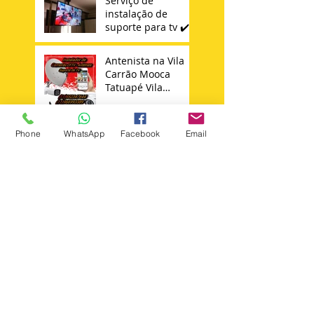
Serviço de
instalação de
suporte para tv ✔️
Antenista na Vila
Carrão Mooca
Tatuapé Vila
Matilde Penha
Phone
WhatsApp
Facebook
Email
Instalador de
Antena Sky 11 -
98652347644
Técnico Sky
Search By Tags
+instalar +suporte +tv
Instalador antenas zona norte
Instalação de câmera cftv zona leste sp
agua rasa
ajustar antena ku sp
ajuste de antena sky
alador de suporte para tv philips