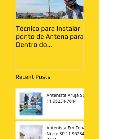
Técnico para Instalar
Antenista Vila Ma
ponto de Antena para
Zona Leste
Dentro do
Apartamento
Recent Posts
Antenista Arujá Sp
11 95234-7644
Antenista Em Zona
Norte SP 11 95234-