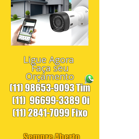
Ligue Agora
Faça seu
Orçamento
(11) 98653-9093
Tim
(11)
96699-3389
Oi
(11) 2841-7099
Fixo
Sempre Aberto