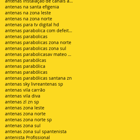
antenas instalação de canais abertos de tv net zon
antenas na santa efigenia
antenas na zona leste
antenas na zona norte
antenas para tv digital hd
antenas parabolica com defeito sem sinal chuvisco
antenas parabolicas
antenas parabolicas zona norte
antenas parabolicas zona sul
antenas parabolicasav mateo bei são mateus
antenas parabólcas
antenas parabólica
antenas parabólicas
antenas parabólicas santana zn
antenas sky livre
antenas sp
antenas vila carrão
antenas vila diva
antenas zl zn sp
antenas zona leste
antenas zona norte
antenas zona norte sp
antenas zona sul
antenas zona sul sp
antenista
antenista Profissional