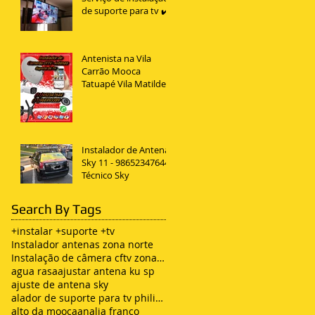
de suporte para tv ✔️
Antenista na Vila
Carrão Mooca
Tatuapé Vila Matilde
Penha
Instalador de Antena
Sky 11 - 98652347644
Técnico Sky
Search By Tags
+instalar +suporte +tv
Instalador antenas zona norte
Instalação de câmera cftv zona leste sp
agua rasa
ajustar antena ku sp
ajuste de antena sky
alador de suporte para tv philips
alto da mooca
analia franco