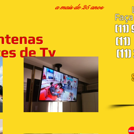
a mais de 25 anos
Faça
(11)
ntenas
(11)
s de Tv
(11)
S