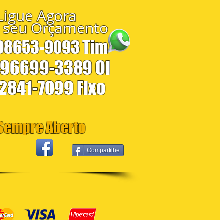
Ligue Agora
 seu Orçamento
 98653-9093 Tim
 96699-3389 Oi
 2841-7099 Fixo
empre Aberto
Compartilhe