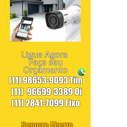
Ligue Agora
Faça seu
Orçamento
(11) 98653-9093
Tim
(11)
96699-3389
Oi
(11) 2841-7099
Fixo
Sempre Aberto