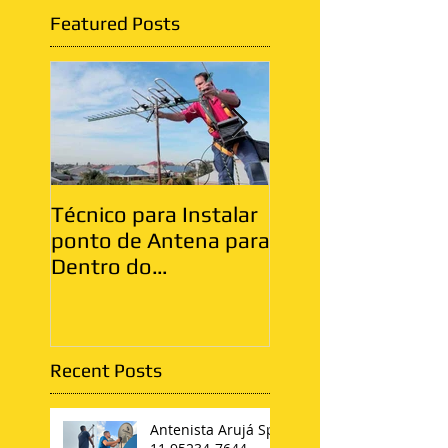
Featured Posts
Técnico para Instalar
Antenista Vila Ma
ponto de Antena para
Zona Leste
Dentro do
Apartamento
Recent Posts
Antenista Arujá Sp