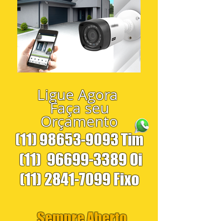
Ligue Agora
Faça seu
Orçamento
(11) 98653-9093
Tim
(11)
96699-3389
Oi
(11) 2841-7099
Fixo
Sempre Aberto