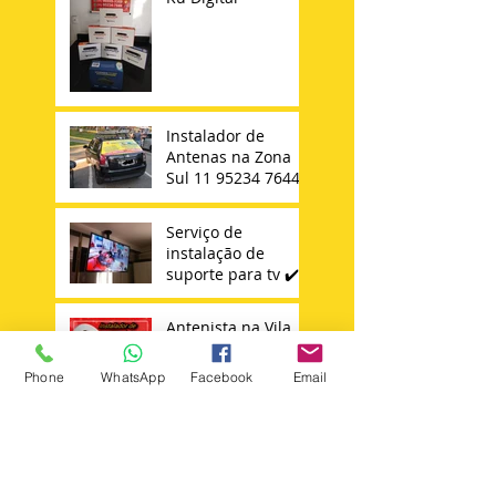
Instalador de
Antenas na Zona
Sul 11 95234 7644
Serviço de
instalação de
suporte para tv ✔️
Antenista na Vila
Carrão Mooca
Tatuapé Vila
Phone
WhatsApp
Facebook
Email
Matilde Penha
Instalador de
Antena Sky 11 -