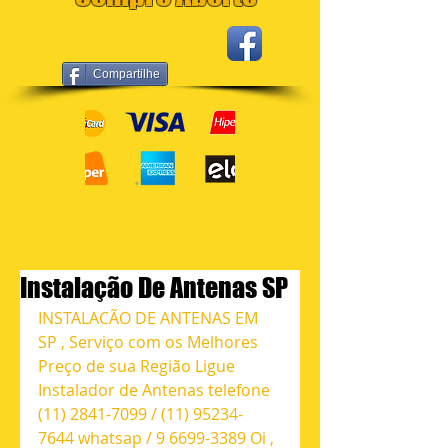
Compartilhe
Instalação De Antenas SP
INSTALACÃO DE ANTENAS EM 
SP , Serviço com os Melhores 
Preço de sua Região Ligue 
Instalador de Antenas telefone 
(11) 2841-7099 / (11) 95234-
7644 whatsap / 9 6699-3389 Oi , 