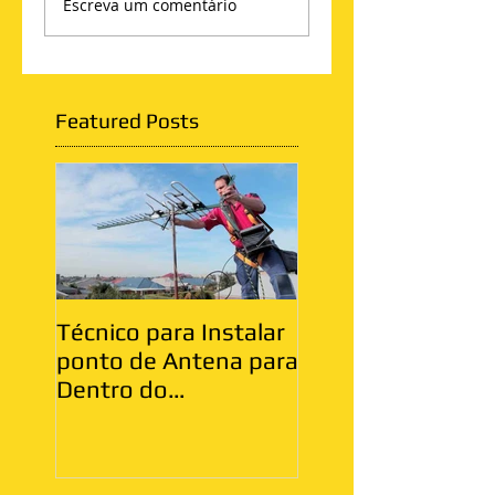
Escreva um comentário
Featured Posts
Técnico para Instalar
Antenista Vila Ma
ponto de Antena para
Zona Leste
Dentro do
Apartamento