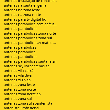
antenas instalação de canais abertos de tv net zon
antenas na santa efigenia
antenas na zona leste
antenas na zona norte
antenas para tv digital hd
antenas parabolica com defeito sem sinal chuvisco
antenas parabolicas
antenas parabolicas zona norte
antenas parabolicas zona sul
antenas parabolicasav mateo bei são mateus
antenas parabólcas
antenas parabólica
antenas parabólicas
antenas parabólicas santana zn
antenas sky livre
antenas sp
antenas vila carrão
antenas vila diva
antenas zl zn sp
antenas zona leste
antenas zona norte
antenas zona norte sp
antenas zona sul
antenas zona sul sp
antenista
antenista Profissional