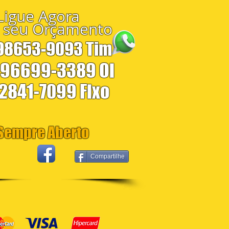
Ligue Agora
 seu Orçamento
 98653-9093 Tim
 96699-3389 Oi
 2841-7099 Fixo
empre Aberto
Compartilhe