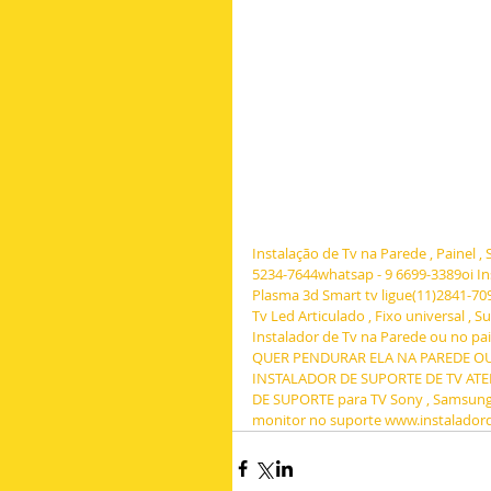
Instalação de Tv na Parede , Painel , 
5234-7644whatsap - 9 6699-3389oi Ins
Plasma 3d Smart tv ligue(11)2841-709
Tv Led Articulado , Fixo universal , 
Instalador de Tv na Parede ou no p
QUER PENDURAR ELA NA PAREDE OU
INSTALADOR DE SUPORTE DE TV ATEN
DE SUPORTE para TV Sony , Samsung , l
monitor no suporte www.instalador