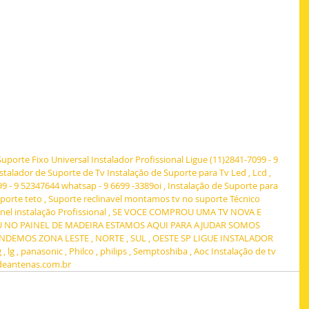
Suporte Fixo Universal Instalador Profissional Ligue (11)2841-7099 - 9 
talador de Suporte de Tv Instalação de Suporte para Tv Led , Lcd , 
9 - 9 52347644 whatsap - 9 6699 -3389oi , Instalação de Suporte para 
Suporte teto , Suporte reclinavel montamos tv no suporte Técnico 
ainel instalação Profissional , SE VOCE COMPROU UMA TV NOVA E 
 NO PAINEL DE MADEIRA ESTAMOS AQUI PARA AJUDAR SOMOS 
DEMOS ZONA LESTE , NORTE , SUL , OESTE SP LIGUE INSTALADOR 
g , panasonic , Philco , philips , Semptoshiba , Aoc Instalação de tv 
deantenas.com.br