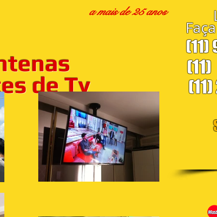
a mais de 25 anos
Faça
(11)
ntenas
(11)
s de Tv
(11)
S