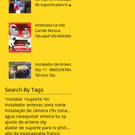
de suporte para tv ✔️
Antenista na Vila
Carrão Mooca
Tatuapé Vila Matilde
Penha
Instalador de Antena
Sky 11 - 98652347644
Técnico Sky
Search By Tags
+instalar +suporte +tv
Instalador antenas zona norte
Instalação de câmera cftv zona leste sp
agua rasa
ajustar antena ku sp
ajuste de antena sky
alador de suporte para tv philips
alto da mooca
analia franco