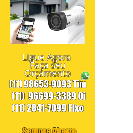
Ligue Agora
Faça seu
Orçamento
(11) 98653-9093
Tim
(11)
96699-3389
Oi
(11) 2841-7099
Fixo
Sempre Aberto