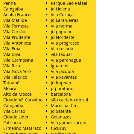
Penha
Parque São Rafael
Camgaiba
Jd Helena
Analia Franco
Vila Curuça
Vila Matilde
Jd Laranjeiras
Vila Formosa
Vila norma
Vila Carrão
jd popular
Vila Prudente
Jd Nordeste
Vila Antonieta
Vila progresso
Vila Ema
Vila rosaria
Vila Diva
vila taquari
Vila Carmosina
Vila paranagua
Vila Rica
iguatemi
Vila Nova York
Vila jacupia
Vila Talarico
Vila xavantes
Tatuapé
jd itapoan
Mooca
pq oratorio
Alto da Mooca
barcelona
Cidade AE Carvalho
são caetano do sul
Camgaiba
Marechal tito
Vila Carrão
Jd Satelite
Cidade Lider
Goianazes
Patriarca
Vila gomes cardim
Ermelino Matarazo
tucuruvi
Engenheiro gular
jardim japao