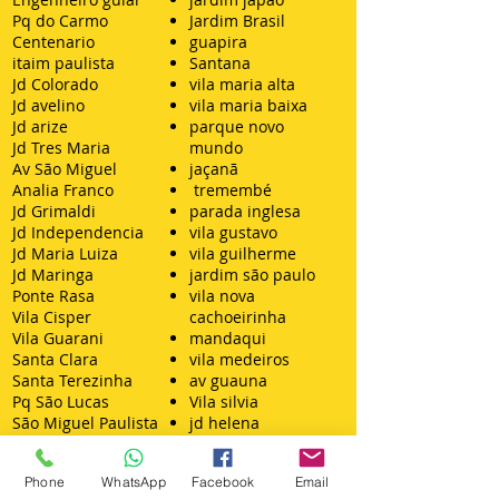
Pq do Carmo
Jardim Brasil
Centenario
guapira
itaim paulista
Santana
Jd Colorado
vila maria alta
Jd avelino
vila maria baixa
Jd arize
parque novo
Jd Tres Maria
mundo
Av São Miguel
jaçanã
Analia Franco
tremembé
Jd Grimaldi
parada inglesa
Jd Independencia
vila gustavo
Jd Maria Luiza
vila guilherme
Jd Maringa
jardim são paulo
Ponte Rasa
vila nova
Vila Cisper
cachoeirinha
Vila Guarani
mandaqui
Santa Clara
vila medeiros
Santa Terezinha
av guauna
Pq São Lucas
Vila silvia
São Miguel Paulista
jd helena
Casa Verde
ataliba leonel
vila augusta
Guarulhos
Phone
WhatsApp
Facebook
Email
cursino
Jd Santo André