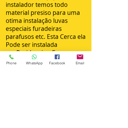
instalador temos todo
material presiso para uma
otima instalação luvas
especiais furadeiras
parafusos etc. Esta Cerca ela
Pode ser instalada
em Recidencias ,Empresas
Condominios etc
Phone
WhatsApp
Facebook
Email
Ligue e Confirá!!!
Instalador de Cerca