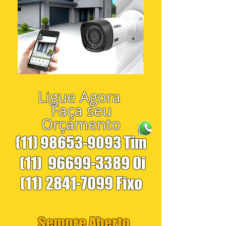
Ligue Agora
Faça seu
Orçamento
(11) 98653-9093
Tim
(11)
96699-3389
Oi
(11) 2841-7099
Fixo
Sempre Aberto