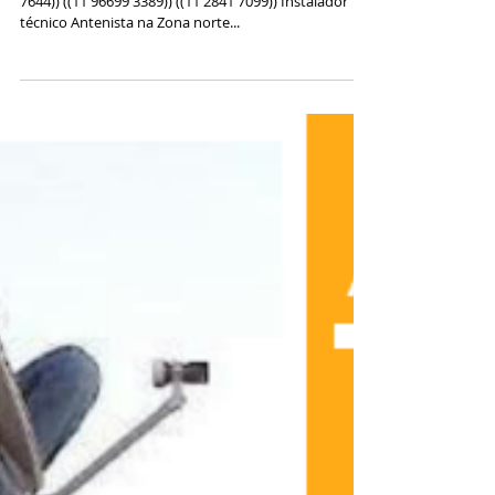
Instalador de Antenas na
Zona Norte ((11 95234-
7644 Whats))
Instalador de Antenas Na Zona Norte Sp ((11 95234
7644)) ((11 96699 3389)) ((11 2841 7099)) Instalador
técnico Antenista na Zona norte...