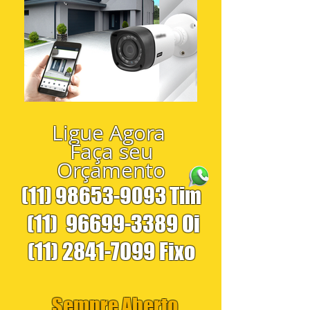
Ligue Agora
Faça seu
Orçamento
(11) 98653-9093
Tim
(11)
96699-3389
Oi
(11) 2841-7099
Fixo
Sempre Aberto