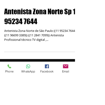
Antenista Zona Norte Sp 11
95234 7644
Phone
WhatsApp
Facebook
Email
Antenista Zona Norte de São Paulo ((11 95234 7644))
((11 96699 3389)) ((11 2841 7099)) Antenista
Profissional técnico TV digital ,...