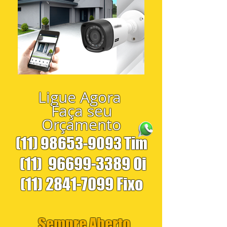
Ligue Agora
Faça seu
Orçamento
(11) 98653-9093
Tim
(11)
96699-3389
Oi
(11) 2841-7099
Fixo
Sempre Aberto