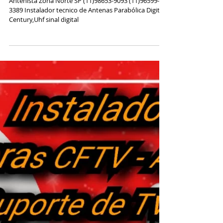
95234-7644 - 96699-3389
Antenista Zona Norte SP (11)98653-9093 (11)96599-
3389 Instalador tecnico de Antenas Parabólica Digital
Century,Uhf sinal digital