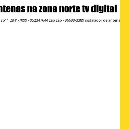
ntenas na zona norte tv digital
 sp11 2841-7099 - 952347644 zap zap - 96699-3389 instalador de antenas