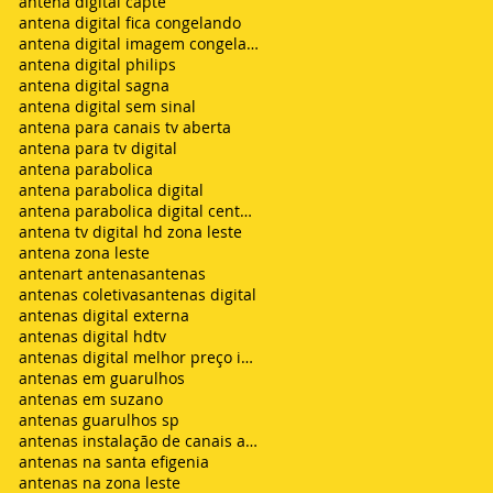
antena digital capte
antena digital fica congelando
antena digital imagem congelando
antena digital philips
antena digital sagna
antena digital sem sinal
antena para canais tv aberta
antena para tv digital
antena parabolica
antena parabolica digital
antena parabolica digital century
antena tv digital hd zona leste
antena zona leste
antenart antenas
antenas
antenas coletivas
antenas digital
antenas digital externa
antenas digital hdtv
antenas digital melhor preço instalada
antenas em guarulhos
antenas em suzano
antenas guarulhos sp
antenas instalação de canais abertos de tv net zon
antenas na santa efigenia
antenas na zona leste