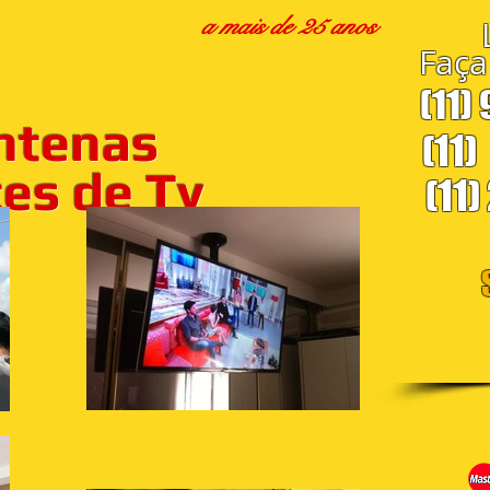
a mais de 25 anos
Faça
(11)
ntenas
(11)
s de Tv
(11)
S