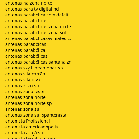
antenas na zona norte
antenas para tv digital hd
antenas parabolica com defeito sem sinal chuvisco
antenas parabolicas
antenas parabolicas zona norte
antenas parabolicas zona sul
antenas parabolicasav mateo bei são mateus
antenas parabólcas
antenas parabólica
antenas parabólicas
antenas parabólicas santana zn
antenas sky livre
antenas sp
antenas vila carrão
antenas vila diva
antenas zl zn sp
antenas zona leste
antenas zona norte
antenas zona norte sp
antenas zona sul
antenas zona sul sp
antenista
antenista Profissional
antenista americanopolis
antenista arujá sp
antenista biritiba mirim