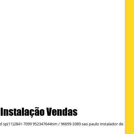
l Instalação Vendas
 zl sp(11)2841-7099 952347644tim / 96699-3389 sao paulo instalador de