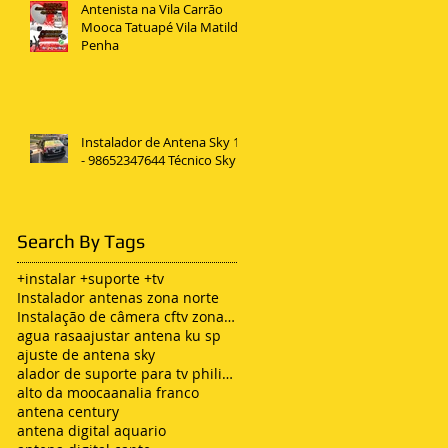
Antenista na Vila Carrão
Mooca Tatuapé Vila Matilde
Penha
Instalador de Antena Sky 11
- 98652347644 Técnico Sky
Search By Tags
+instalar +suporte +tv
Instalador antenas zona norte
Instalação de câmera cftv zona leste sp
agua rasa
ajustar antena ku sp
ajuste de antena sky
alador de suporte para tv philips
alto da mooca
analia franco
antena century
antena digital aquario