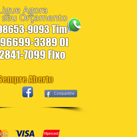
Ligue Agora
 seu Orçamento
 98653-9093 Tim
 96699-3389 Oi
 2841-7099 Fixo
empre Aberto
Compartilhe