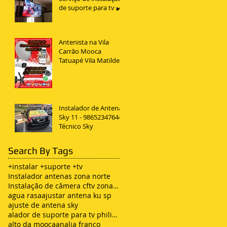
de suporte para tv ✔️
Antenista na Vila
Carrão Mooca
Tatuapé Vila Matilde
Penha
Instalador de Antena
Sky 11 - 98652347644
Técnico Sky
Search By Tags
+instalar +suporte +tv
Instalador antenas zona norte
Instalação de câmera cftv zona leste sp
agua rasa
ajustar antena ku sp
ajuste de antena sky
alador de suporte para tv philips
alto da mooca
analia franco