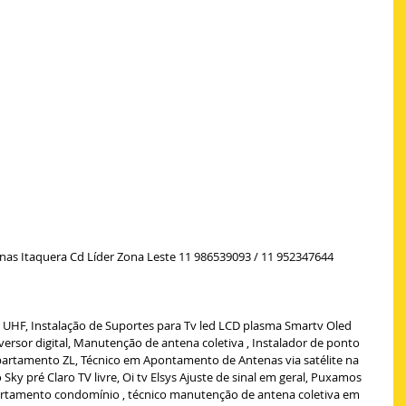
enas Itaquera Cd Líder Zona Leste 11 986539093 / 11 952347644 
l UHF, Instalação de Suportes para Tv led LCD plasma Smartv Oled 
ersor digital, Manutenção de antena coletiva , Instalador de ponto 
partamento ZL, Técnico em Apontamento de Antenas via satélite na 
 Sky pré Claro TV livre, Oi tv Elsys Ajuste de sinal em geral, Puxamos 
rtamento condomínio , técnico manutenção de antena coletiva em 