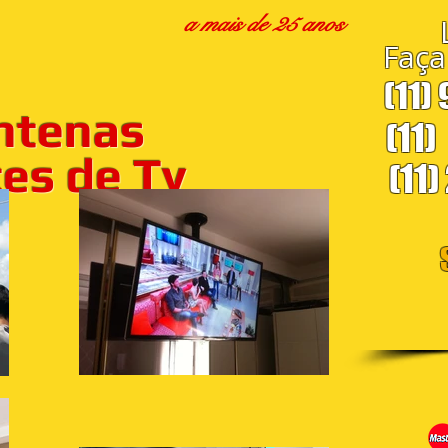
a mais de 25 anos
Faça
(11)
ntenas
(11)
s de Tv
(11)
S