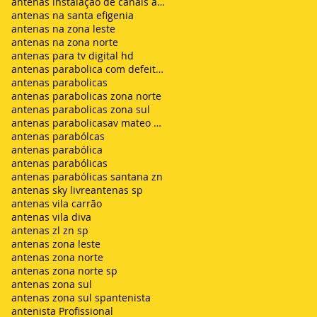
antenas instalação de canais abertos de tv net zon
antenas na santa efigenia
antenas na zona leste
antenas na zona norte
antenas para tv digital hd
antenas parabolica com defeito sem sinal chuvisco
antenas parabolicas
antenas parabolicas zona norte
antenas parabolicas zona sul
antenas parabolicasav mateo bei são mateus
antenas parabólcas
antenas parabólica
antenas parabólicas
antenas parabólicas santana zn
antenas sky livre
antenas sp
antenas vila carrão
antenas vila diva
antenas zl zn sp
antenas zona leste
antenas zona norte
antenas zona norte sp
antenas zona sul
antenas zona sul sp
antenista
antenista Profissional