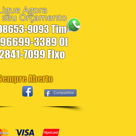
Ligue Agora
 seu Orçamento
 98653-9093 Tim
 96699-3389 Oi
 2841-7099 Fixo
empre Aberto
Compartilhe