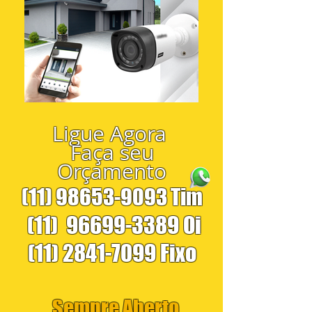
Ligue Agora
Faça seu
Orçamento
(11) 98653-9093
Tim
(11)
96699-3389
Oi
(11) 2841-7099
Fixo
Sempre Aberto