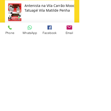
Antenista na Vila Carrão Mooca
Tatuapé Vila Matilde Penha
Phone
WhatsApp
Facebook
Email
Instalador de Antena Sky 11 -
98652347644 Técnico Sky
Search By Tags
+instalar +suporte +tv
Instalador antenas zona norte
Instalação de câmera cftv zona leste sp
agua rasa
ajustar antena ku sp
ajuste de antena sky
alador de suporte para tv philips
alto da mooca
analia franco