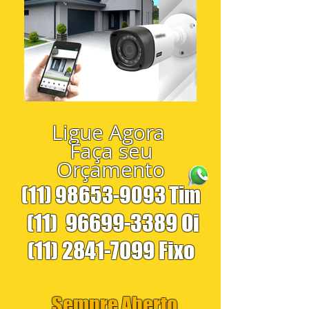
Ligue Agora
Faça seu
Orçamento
(11) 98653-9093
Tim
(11)
96699-3389
Oi
(11) 2841-7099
Fixo
Sempre Aberto