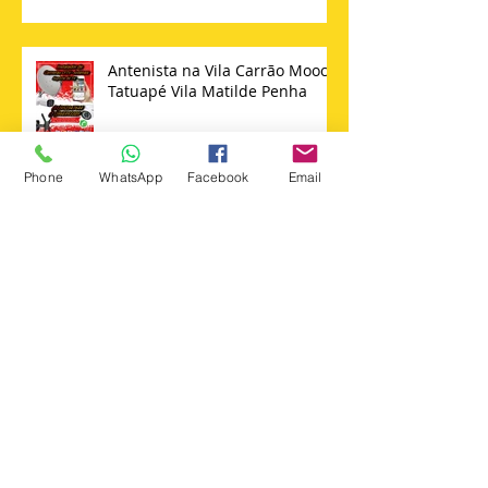
Antenista na Vila Carrão Mooca
Tatuapé Vila Matilde Penha
Phone
WhatsApp
Facebook
Email
Instalador de Antena Sky 11 -
98652347644 Técnico Sky
Search By Tags
+instalar +suporte +tv
Instalador antenas zona norte
Instalação de câmera cftv zona leste sp
agua rasa
ajustar antena ku sp
ajuste de antena sky