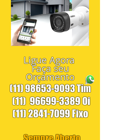
Ligue Agora
Faça seu
Orçamento
(11) 98653-9093
Tim
(11)
96699-3389
Oi
(11) 2841-7099
Fixo
Sempre Aberto