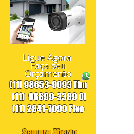
Ligue Agora
Faça seu
Orçamento
(11) 98653-9093
Tim
(11)
96699-3389
Oi
(11) 2841-7099
Fixo
Sempre Aberto