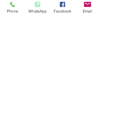
Phone
WhatsApp
Facebook
Email
Antenista Zona Norte SP 11
95234-7644 - 96699-3389
Instalador de Antena
Parabolica Ku Digital