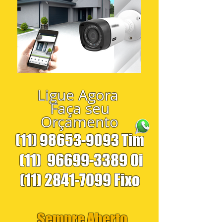
Ligue Agora
Faça seu
Orçamento
(11) 98653-9093
Tim
(11)
96699-3389
Oi
(11) 2841-7099
Fixo
Sempre Aberto