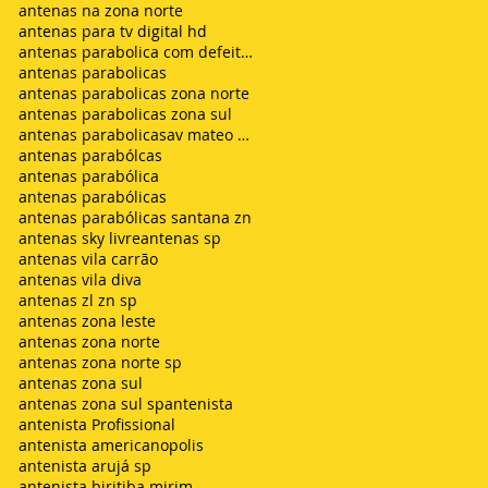
antenas na zona norte
antenas para tv digital hd
antenas parabolica com defeito sem sinal chuvisco
antenas parabolicas
antenas parabolicas zona norte
antenas parabolicas zona sul
antenas parabolicasav mateo bei são mateus
antenas parabólcas
antenas parabólica
antenas parabólicas
antenas parabólicas santana zn
antenas sky livre
antenas sp
antenas vila carrão
antenas vila diva
antenas zl zn sp
antenas zona leste
antenas zona norte
antenas zona norte sp
antenas zona sul
antenas zona sul sp
antenista
antenista Profissional
antenista americanopolis
antenista arujá sp
antenista biritiba mirim