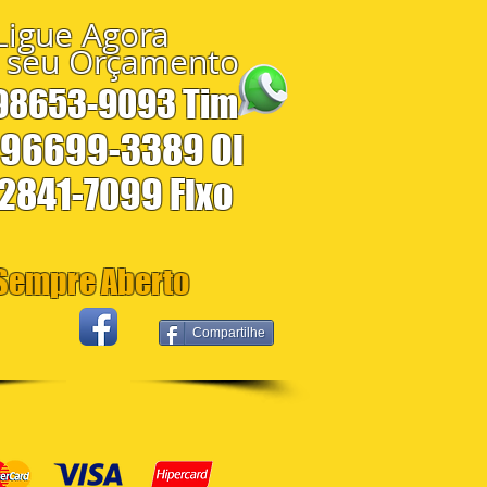
Ligue Agora
 seu Orçamento
 98653-9093 Tim
 96699-3389 Oi
 2841-7099 Fixo
empre Aberto
Compartilhe