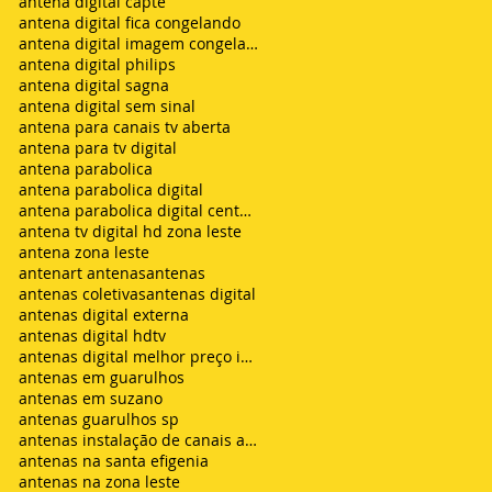
antena digital capte
antena digital fica congelando
antena digital imagem congelando
antena digital philips
antena digital sagna
antena digital sem sinal
antena para canais tv aberta
antena para tv digital
antena parabolica
antena parabolica digital
antena parabolica digital century
antena tv digital hd zona leste
antena zona leste
antenart antenas
antenas
antenas coletivas
antenas digital
antenas digital externa
antenas digital hdtv
antenas digital melhor preço instalada
antenas em guarulhos
antenas em suzano
antenas guarulhos sp
antenas instalação de canais abertos de tv net zon
antenas na santa efigenia
antenas na zona leste