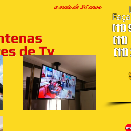
a mais de 25 anos
Faça
(11)
ntenas
(11)
s de Tv
(11)
S