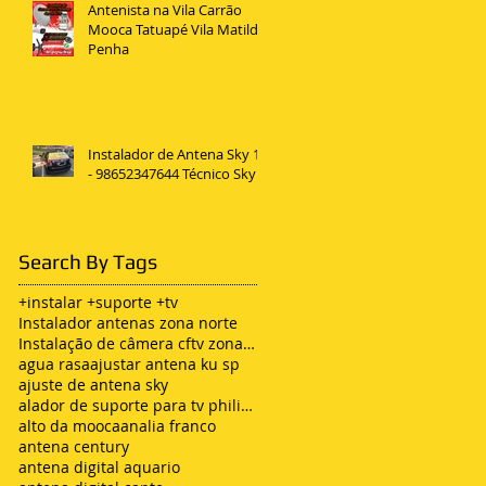
Antenista na Vila Carrão
Mooca Tatuapé Vila Matilde
Penha
Instalador de Antena Sky 11
- 98652347644 Técnico Sky
Search By Tags
+instalar +suporte +tv
Instalador antenas zona norte
Instalação de câmera cftv zona leste sp
agua rasa
ajustar antena ku sp
ajuste de antena sky
alador de suporte para tv philips
alto da mooca
analia franco
antena century
antena digital aquario