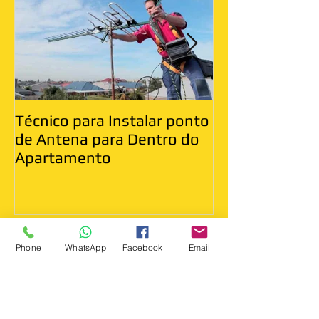
Técnico para Instalar ponto
Antenista Vila
de Antena para Dentro do
Leste
Apartamento
Phone
WhatsApp
Facebook
Email
Recent Posts
Antenista Arujá Sp 11 95234-
7644