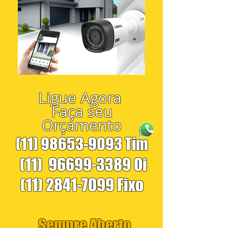
Ligue Agora
Faça seu
Orçamento
(11) 98653-9093
Tim
(11)
96699-3389
Oi
(11) 2841-7099
Fixo
Sempre Aberto