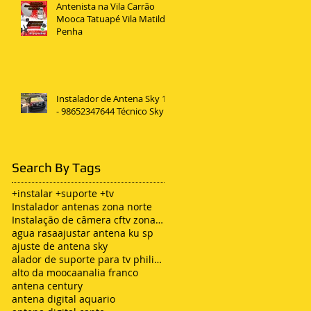
Antenista na Vila Carrão
Mooca Tatuapé Vila Matilde
Penha
Instalador de Antena Sky 11
- 98652347644 Técnico Sky
Search By Tags
+instalar +suporte +tv
Instalador antenas zona norte
Instalação de câmera cftv zona leste sp
agua rasa
ajustar antena ku sp
ajuste de antena sky
alador de suporte para tv philips
alto da mooca
analia franco
antena century
antena digital aquario