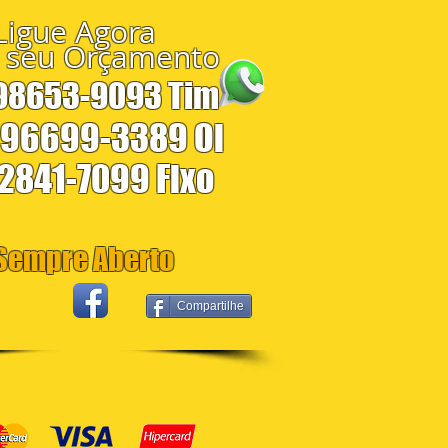
Ligue Agora
 seu Orçamento
 98653-9093 Tim
 96699-3389 Oi
 2841-7099 Fixo
empre Aberto
Compartilhe