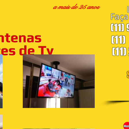
a mais de 25 anos
Faça
(11)
ntenas
(11)
s de Tv
(11)
S