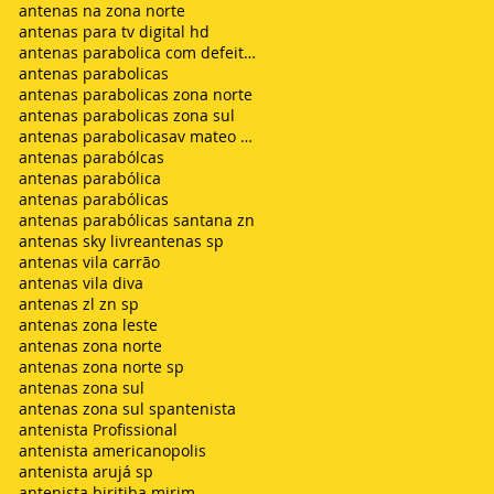
antenas na zona norte
antenas para tv digital hd
antenas parabolica com defeito sem sinal chuvisco
antenas parabolicas
antenas parabolicas zona norte
antenas parabolicas zona sul
antenas parabolicasav mateo bei são mateus
antenas parabólcas
antenas parabólica
antenas parabólicas
antenas parabólicas santana zn
antenas sky livre
antenas sp
antenas vila carrão
antenas vila diva
antenas zl zn sp
antenas zona leste
antenas zona norte
antenas zona norte sp
antenas zona sul
antenas zona sul sp
antenista
antenista Profissional
antenista americanopolis
antenista arujá sp
antenista biritiba mirim