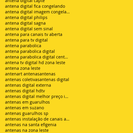
antena digital capte
antena digital fica congelando
antena digital imagem congelando
antena digital philips
antena digital sagna
antena digital sem sinal
antena para canais tv aberta
antena para tv digital
antena parabolica
antena parabolica digital
antena parabolica digital century
antena tv digital hd zona leste
antena zona leste
antenart antenas
antenas
antenas coletivas
antenas digital
antenas digital externa
antenas digital hdtv
antenas digital melhor preço instalada
antenas em guarulhos
antenas em suzano
antenas guarulhos sp
antenas instalação de canais abertos de tv net zon
antenas na santa efigenia
antenas na zona leste