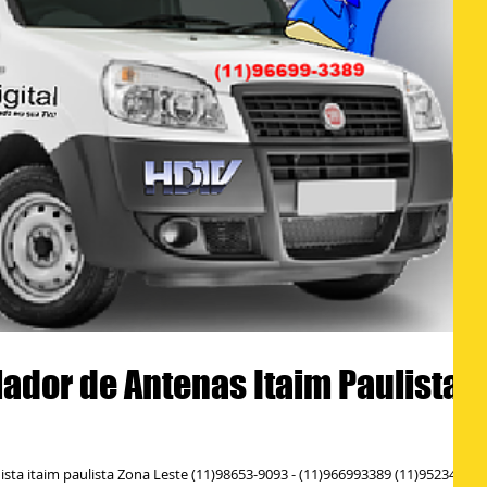
lador de Antenas Itaim Paulista
sta itaim paulista Zona Leste (11)98653-9093 - (11)966993389 (11)95234-