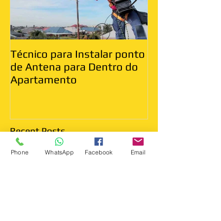
Técnico para Instalar ponto
Antenista Vila
de Antena para Dentro do
Leste
Apartamento
Phone
WhatsApp
Facebook
Email
Recent Posts
Antenista Arujá Sp 11 95234-
7644