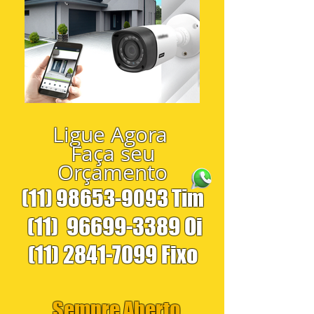
Ligue Agora
Faça seu
Orçamento
(11) 98653-9093
Tim
(11)
96699-3389
Oi
(11) 2841-7099
Fixo
Sempre Aberto