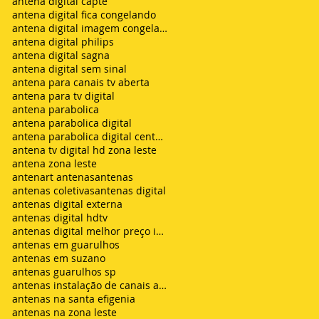
antena digital capte
antena digital fica congelando
antena digital imagem congelando
antena digital philips
antena digital sagna
antena digital sem sinal
antena para canais tv aberta
antena para tv digital
antena parabolica
antena parabolica digital
antena parabolica digital century
antena tv digital hd zona leste
antena zona leste
antenart antenas
antenas
antenas coletivas
antenas digital
antenas digital externa
antenas digital hdtv
antenas digital melhor preço instalada
antenas em guarulhos
antenas em suzano
antenas guarulhos sp
antenas instalação de canais abertos de tv net zon
antenas na santa efigenia
antenas na zona leste