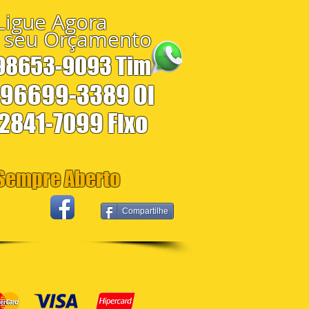
Ligue Agora
 seu Orçamento
 98653-9093 Tim
 96699-3389 Oi
 2841-7099 Fixo
empre Aberto
Compartilhe