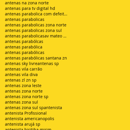
antenas na zona norte
antenas para tv digital hd
antenas parabolica com defeito sem sinal chuvisco
antenas parabolicas
antenas parabolicas zona norte
antenas parabolicas zona sul
antenas parabolicasav mateo bei são mateus
antenas parabólcas
antenas parabólica
antenas parabólicas
antenas parabólicas santana zn
antenas sky livre
antenas sp
antenas vila carrão
antenas vila diva
antenas zl zn sp
antenas zona leste
antenas zona norte
antenas zona norte sp
antenas zona sul
antenas zona sul sp
antenista
antenista Profissional
antenista americanopolis
antenista arujá sp
antenista biritiba mirim