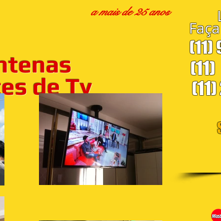
a mais de 25 anos
Faça
(11)
ntenas
(11)
s de Tv
(11)
S