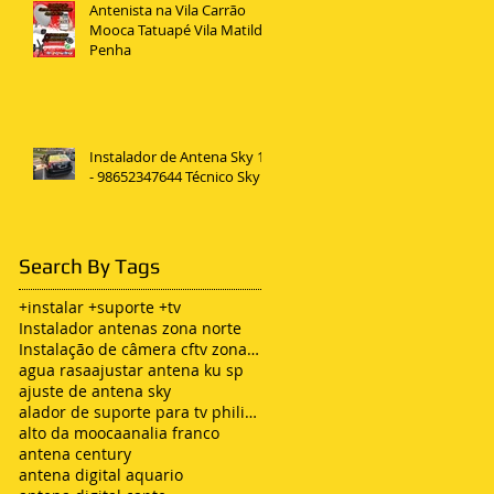
Antenista na Vila Carrão
Mooca Tatuapé Vila Matilde
Penha
Instalador de Antena Sky 11
- 98652347644 Técnico Sky
Search By Tags
+instalar +suporte +tv
Instalador antenas zona norte
Instalação de câmera cftv zona leste sp
agua rasa
ajustar antena ku sp
ajuste de antena sky
alador de suporte para tv philips
alto da mooca
analia franco
antena century
antena digital aquario