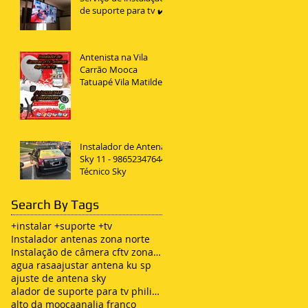
de suporte para tv ✔️
Antenista na Vila
Carrão Mooca
Tatuapé Vila Matilde
Penha
Instalador de Antena
Sky 11 - 98652347644
Técnico Sky
Search By Tags
+instalar +suporte +tv
Instalador antenas zona norte
Instalação de câmera cftv zona leste sp
agua rasa
ajustar antena ku sp
ajuste de antena sky
alador de suporte para tv philips
alto da mooca
analia franco