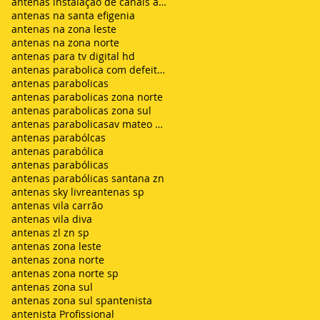
antenas instalação de canais abertos de tv net zon
antenas na santa efigenia
antenas na zona leste
antenas na zona norte
antenas para tv digital hd
antenas parabolica com defeito sem sinal chuvisco
antenas parabolicas
antenas parabolicas zona norte
antenas parabolicas zona sul
antenas parabolicasav mateo bei são mateus
antenas parabólcas
antenas parabólica
antenas parabólicas
antenas parabólicas santana zn
antenas sky livre
antenas sp
antenas vila carrão
antenas vila diva
antenas zl zn sp
antenas zona leste
antenas zona norte
antenas zona norte sp
antenas zona sul
antenas zona sul sp
antenista
antenista Profissional