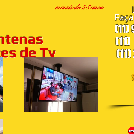
a mais de 25 anos
Faça
(11)
ntenas
(11)
s de Tv
(11)
S