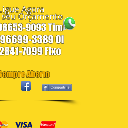
Ligue Agora
 seu Orçamento
 98653-9093 Tim
 96699-3389 Oi
 2841-7099 Fixo
empre Aberto
Compartilhe