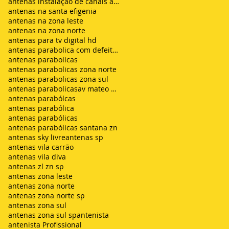
antenas instalação de canais abertos de tv net zon
antenas na santa efigenia
antenas na zona leste
antenas na zona norte
antenas para tv digital hd
antenas parabolica com defeito sem sinal chuvisco
antenas parabolicas
antenas parabolicas zona norte
antenas parabolicas zona sul
antenas parabolicasav mateo bei são mateus
antenas parabólcas
antenas parabólica
antenas parabólicas
antenas parabólicas santana zn
antenas sky livre
antenas sp
antenas vila carrão
antenas vila diva
antenas zl zn sp
antenas zona leste
antenas zona norte
antenas zona norte sp
antenas zona sul
antenas zona sul sp
antenista
antenista Profissional