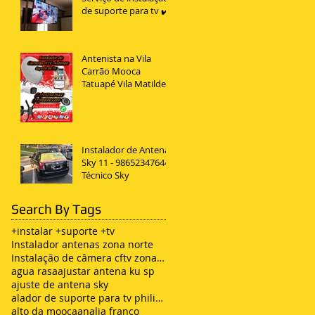
de suporte para tv ✔️
Antenista na Vila
Carrão Mooca
Tatuapé Vila Matilde
Penha
Instalador de Antena
Sky 11 - 98652347644
Técnico Sky
Search By Tags
+instalar +suporte +tv
Instalador antenas zona norte
Instalação de câmera cftv zona leste sp
agua rasa
ajustar antena ku sp
ajuste de antena sky
alador de suporte para tv philips
alto da mooca
analia franco