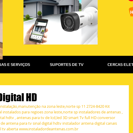
AS E SERVIÇOS
SUPORTES DE TV
CERCAS ELE
Digital HD
instalação,manutenção na zona leste,norte sp 11 2724-8420 Kit 
l instalados para regioes zona leste,norte sp instaladores de antenas , 
al hdtv , antenas para tv de lcd,led 3D smart Tv full HD conversor 
o de antena para tv sinal digital hdtv instalador antena digital canais 
al tv aberta www.instaladordeantenas.com.br 