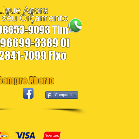
Ligue Agora
 seu Orçamento
 98653-9093 Tim
 96699-3389 Oi
 2841-7099 Fixo
empre Aberto
Compartilhe