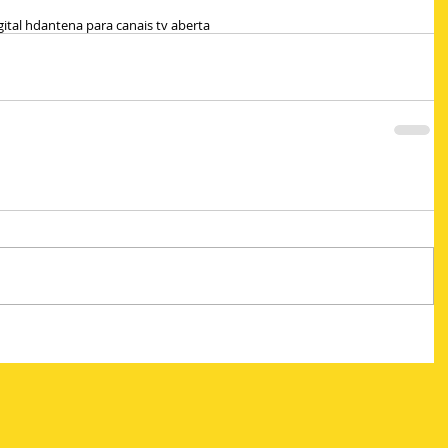
gital hd
antena para canais tv aberta