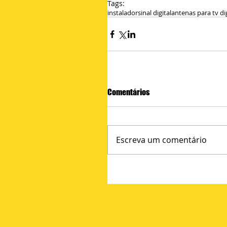
Tags:
instalador
sinal digital
antenas para tv di
Comentários
Escreva um comentário