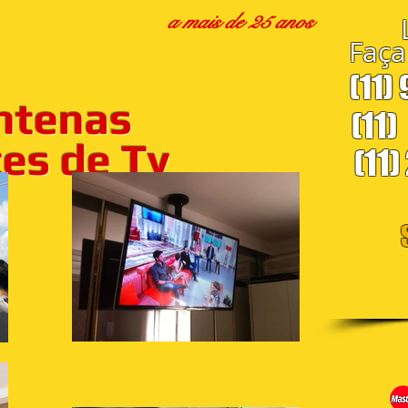
a mais de 25 anos
Faça
(11)
ntenas
(11)
s de Tv
(11)
S