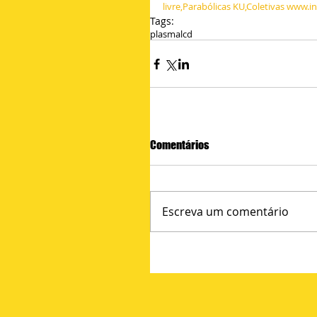
livre,Parabólicas KU,Coletivas www.
Tags:
plasma
lcd
Comentários
Escreva um comentário