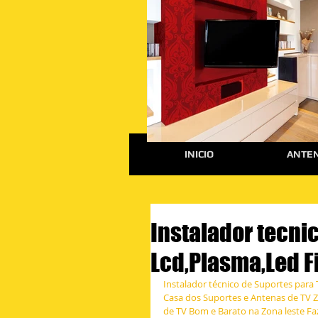
INICIO
ANTEN
Instalador tecni
Lcd,Plasma,Led F
Instalador técnico de Suportes para 
Casa dos Suportes e Antenas de TV Z
de TV Bom e Barato na Zona leste F