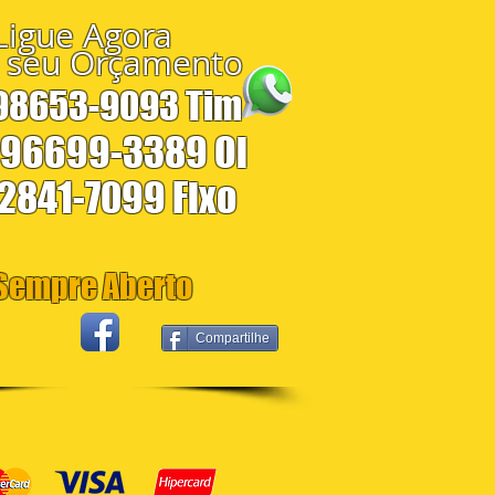
Ligue Agora
 seu Orçamento
 98653-9093 Tim
 96699-3389 Oi
 2841-7099 Fixo
empre Aberto
Compartilhe