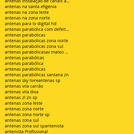
antenas instalação de canais abertos de tv net zon
antenas na santa efigenia
antenas na zona leste
antenas na zona norte
antenas para tv digital hd
antenas parabolica com defeito sem sinal chuvisco
antenas parabolicas
antenas parabolicas zona norte
antenas parabolicas zona sul
antenas parabolicasav mateo bei são mateus
antenas parabólcas
antenas parabólica
antenas parabólicas
antenas parabólicas santana zn
antenas sky livre
antenas sp
antenas vila carrão
antenas vila diva
antenas zl zn sp
antenas zona leste
antenas zona norte
antenas zona norte sp
antenas zona sul
antenas zona sul sp
antenista
antenista Profissional