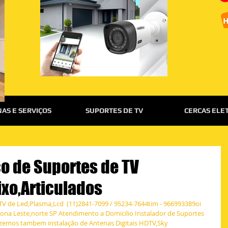
AS E SERVIÇOS
SUPORTES DE TV
CERCAS ELE
co de Suportes de TV
ixo,Articulados
TV de Led,Plasma,Lcd  (11)2841-7099 / 95234-7644tim - 966993389oi 
ona Leste,norte SP Atendimento a Domicilio Instalador de Suportes 
azemos tambem instalação de Antenas Digitais HDTV,Sky 