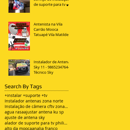
de suporte para tv ✔️
Antenista na Vila
Carrão Mooca
Tatuapé Vila Matilde
Penha
Instalador de Antena
Sky 11 - 98652347644
Técnico Sky
Search By Tags
+instalar +suporte +tv
Instalador antenas zona norte
Instalação de câmera cftv zona leste sp
agua rasa
ajustar antena ku sp
ajuste de antena sky
alador de suporte para tv philips
alto da mooca
analia franco