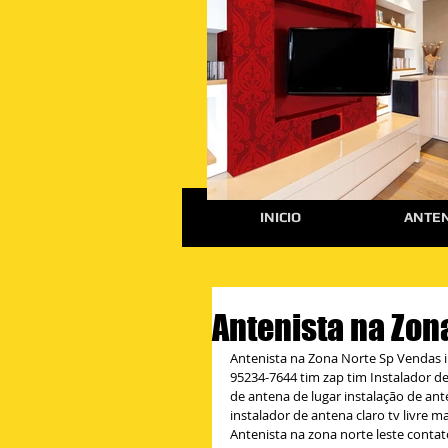
INICIO
ANTEN
Antenista na Zon
Antenista na Zona Norte Sp Vendas i
95234-7644 tim zap tim Instalador de
de antena de lugar instalação de ante
instalador de antena claro tv livre 
Antenista na zona norte leste contat