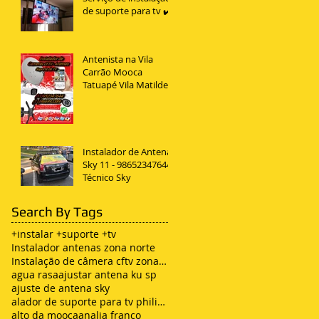
de suporte para tv ✔️
Antenista na Vila
Carrão Mooca
Tatuapé Vila Matilde
Penha
Instalador de Antena
Sky 11 - 98652347644
Técnico Sky
Search By Tags
+instalar +suporte +tv
Instalador antenas zona norte
Instalação de câmera cftv zona leste sp
agua rasa
ajustar antena ku sp
ajuste de antena sky
alador de suporte para tv philips
alto da mooca
analia franco