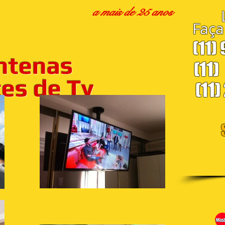
a mais de 25 anos
Faça
(11)
ntenas
(11)
s de Tv
(11)
S