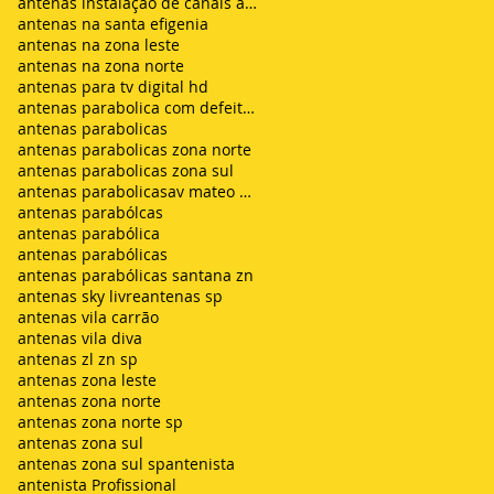
antenas instalação de canais abertos de tv net zon
antenas na santa efigenia
antenas na zona leste
antenas na zona norte
antenas para tv digital hd
antenas parabolica com defeito sem sinal chuvisco
antenas parabolicas
antenas parabolicas zona norte
antenas parabolicas zona sul
antenas parabolicasav mateo bei são mateus
antenas parabólcas
antenas parabólica
antenas parabólicas
antenas parabólicas santana zn
antenas sky livre
antenas sp
antenas vila carrão
antenas vila diva
antenas zl zn sp
antenas zona leste
antenas zona norte
antenas zona norte sp
antenas zona sul
antenas zona sul sp
antenista
antenista Profissional