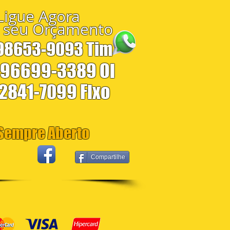
Ligue Agora
 seu Orçamento
 98653-9093 Tim
 96699-3389 Oi
 2841-7099 Fixo
empre Aberto
Compartilhe