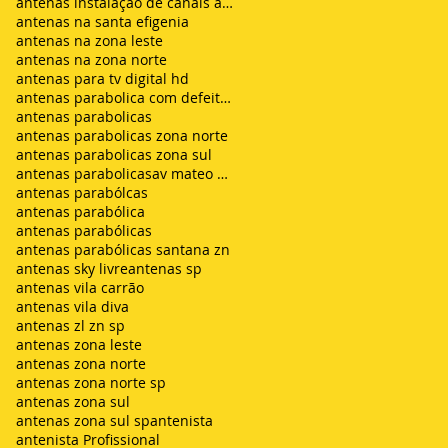
antenas instalação de canais abertos de tv net zon
antenas na santa efigenia
antenas na zona leste
antenas na zona norte
antenas para tv digital hd
antenas parabolica com defeito sem sinal chuvisco
antenas parabolicas
antenas parabolicas zona norte
antenas parabolicas zona sul
antenas parabolicasav mateo bei são mateus
antenas parabólcas
antenas parabólica
antenas parabólicas
antenas parabólicas santana zn
antenas sky livre
antenas sp
antenas vila carrão
antenas vila diva
antenas zl zn sp
antenas zona leste
antenas zona norte
antenas zona norte sp
antenas zona sul
antenas zona sul sp
antenista
antenista Profissional