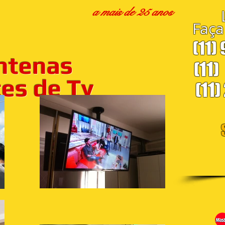
a mais de 25 anos
Faça
(11)
ntenas
(11)
s de Tv
(11)
S