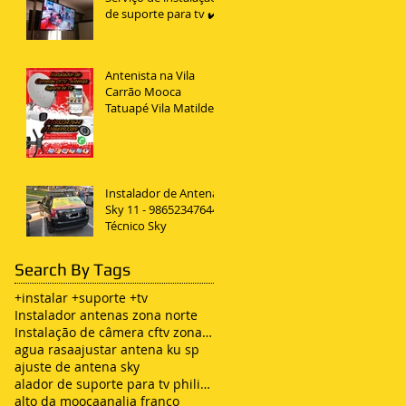
de suporte para tv ✔️
Antenista na Vila
Carrão Mooca
Tatuapé Vila Matilde
Penha
Instalador de Antena
Sky 11 - 98652347644
Técnico Sky
Search By Tags
+instalar +suporte +tv
Instalador antenas zona norte
Instalação de câmera cftv zona leste sp
agua rasa
ajustar antena ku sp
ajuste de antena sky
alador de suporte para tv philips
alto da mooca
analia franco