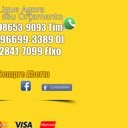
Ligue Agora
 seu Orçamento
 98653-9093 Tim
 96699-3389 Oi
 2841-7099 Fixo
empre Aberto
Compartilhe