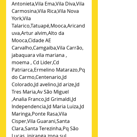
Antonieta,Vila Ema,Vila Diva,Vila 
Carmosina,Vila Rica,Vila Nova 
York,Vila 
Talarico,Tatuapé,Mooca,Aricand
uva,Artur alvim,Alto da 
Mooca,Cidade AE 
Carvalho,Camgaiba,Vila Carrão, 
jabaquara vila mariana , 
moema , Cd Lider,Cd 
Patriarca,Ermelino Matarazo,Pq 
do Carmo,Centenario,Jd 
Colorado,Jd avelino,Jd arize,Jd 
Tres Maria,Av São Miguel 
,Analia Franco,Jd Grimaldi,Jd 
Independencia,Jd Maria Luiza,Jd 
Maringa,Ponte Rasa,Vila 
Cisper,Vila Guarani,Santa 
Clara,Santa Terezinha,Pq São 
Lucas, ipiranga zona sul , 