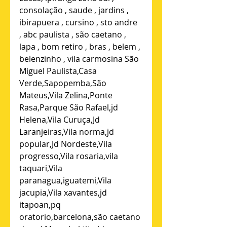
consolação , saude , jardins , 
ibirapuera , cursino , sto andre 
, abc paulista , são caetano , 
lapa , bom retiro , bras , belem , 
belenzinho , vila carmosina São 
Miguel Paulista,Casa 
Verde,Sapopemba,São 
Mateus,Vila Zelina,Ponte 
Rasa,Parque São Rafael,jd 
Helena,Vila Curuça,Jd 
Laranjeiras,Vila norma,jd 
popular,Jd Nordeste,Vila 
progresso,Vila rosaria,vila 
taquari,Vila 
paranagua,iguatemi,Vila 
jacupia,Vila xavantes,jd 
itapoan,pq 
oratorio,barcelona,são caetano 