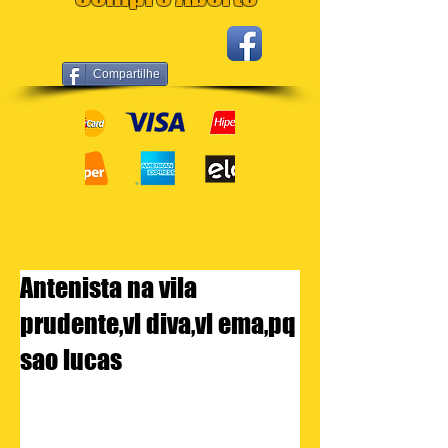
Compartilhe
Antenista na vila
prudente,vl diva,vl ema,pq
sao lucas