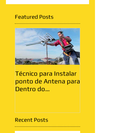
Featured Posts
Técnico para Instalar
Antenista Vila Ma
ponto de Antena para
Zona Leste
Dentro do
Apartamento
Recent Posts