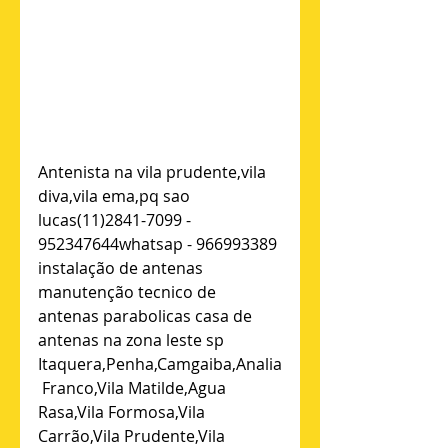
Antenista na vila prudente,vila 
diva,vila ema,pq sao 
lucas(11)2841-7099 - 
952347644whatsap - 966993389 
instalação de antenas 
manutenção tecnico de 
antenas parabolicas casa de 
antenas na zona leste sp 
Itaquera,Penha,Camgaiba,Analia
 Franco,Vila Matilde,Agua 
Rasa,Vila Formosa,Vila 
Carrão,Vila Prudente,Vila 