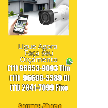
Ligue Agora
Faça seu
Orçamento
(11) 98653-9093
Tim
(11)
96699-3389
Oi
(11) 2841-7099
Fixo
Sempre Aberto