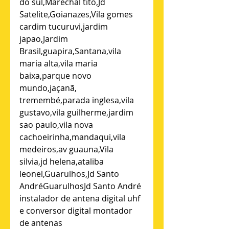
do sul,Marechal tito,Jd 
Satelite,Goianazes,Vila gomes 
cardim tucuruvi,jardim 
japao,Jardim 
Brasil,guapira,Santana,vila 
maria alta,vila maria 
baixa,parque novo 
mundo,jaçanã, 
tremembé,parada inglesa,vila 
gustavo,vila guilherme,jardim 
sao paulo,vila nova 
cachoeirinha,mandaqui,vila 
medeiros,av guauna,Vila 
silvia,jd helena,ataliba 
leonel,Guarulhos,Jd Santo 
AndréGuarulhosJd Santo André 
instalador de antena digital uhf 
e conversor digital montador 
de antenas 