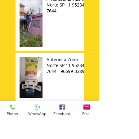
Norte SP 11 95234-
7644
Antenista Zona
Norte SP 11 95234-
7644 - 96699-3389
Instalador de
Phone
WhatsApp
Facebook
Email
Antena Parabolica
Ku Digital