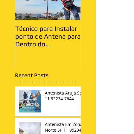
Técnico para Instalar
Antenista Vila Ma
ponto de Antena para
Zona Leste
Dentro do
Apartamento
Recent Posts
Antenista Arujá Sp
11 95234-7644
Antenista Em Zona
Norte SP 11 95234-