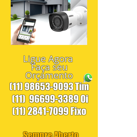
Ligue Agora
Faça seu
Orçamento
(11) 98653-9093
Tim
(11)
96699-3389
Oi
(11) 2841-7099
Fixo
Sempre Aberto