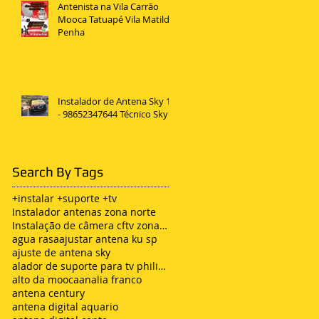
Antenista na Vila Carrão
Mooca Tatuapé Vila Matilde
Penha
Instalador de Antena Sky 11
- 98652347644 Técnico Sky
Search By Tags
+instalar +suporte +tv
Instalador antenas zona norte
Instalação de câmera cftv zona leste sp
agua rasa
ajustar antena ku sp
ajuste de antena sky
alador de suporte para tv philips
alto da mooca
analia franco
antena century
antena digital aquario