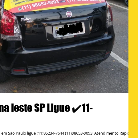
na leste SP Ligue ✔️11-
l em São Paulo ligue (11)95234-7644 (11)98653-9093. Atendimento Rapido