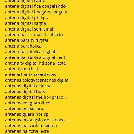
antena digital capte
antena digital fica congelando
antena digital imagem congelando
antena digital philips
antena digital sagna
antena digital sem sinal
antena para canais tv aberta
antena para tv digital
antena parabolica
antena parabolica digital
antena parabolica digital century
antena tv digital hd zona leste
antena zona leste
antenart antenas
antenas
antenas coletivas
antenas digital
antenas digital externa
antenas digital hdtv
antenas digital melhor preço instalada
antenas em guarulhos
antenas em suzano
antenas guarulhos sp
antenas instalação de canais abertos de tv net zon
antenas na santa efigenia
antenas na zona leste