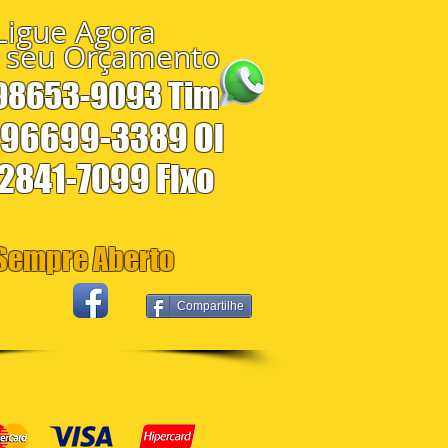
Ligue Agora
 seu Orçamento
 98653-9093 Tim
 96699-3389 Oi
 2841-7099 Fixo
empre Aberto
Compartilhe