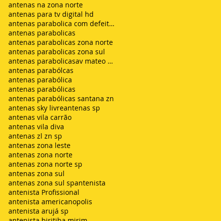
antenas na zona norte
antenas para tv digital hd
antenas parabolica com defeito sem sinal chuvisco
antenas parabolicas
antenas parabolicas zona norte
antenas parabolicas zona sul
antenas parabolicasav mateo bei são mateus
antenas parabólcas
antenas parabólica
antenas parabólicas
antenas parabólicas santana zn
antenas sky livre
antenas sp
antenas vila carrão
antenas vila diva
antenas zl zn sp
antenas zona leste
antenas zona norte
antenas zona norte sp
antenas zona sul
antenas zona sul sp
antenista
antenista Profissional
antenista americanopolis
antenista arujá sp
antenista biritiba mirim