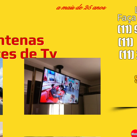
a mais de 25 anos
Faça
(11)
ntenas
(11)
s de Tv
(11)
S