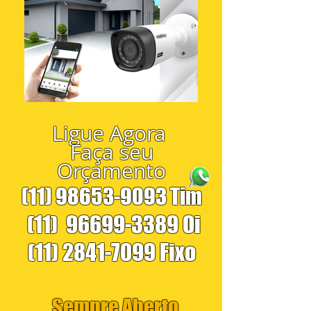
Ligue Agora
Faça seu
Orçamento
(11) 98653-9093
Tim
(11)
96699-3389
Oi
(11) 2841-7099
Fixo
Sempre Aberto