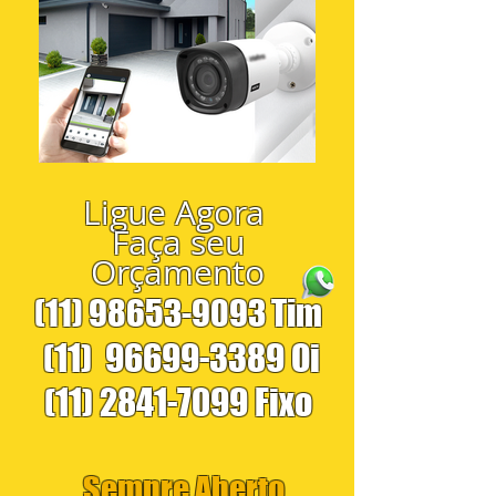
Ligue Agora
Faça seu
Orçamento
(11) 98653-9093
Tim
(11)
96699-3389
Oi
(11) 2841-7099
Fixo
Sempre Aberto