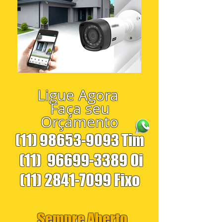
Ligue Agora
Faça seu
Orçamento
(11) 98653-9093
Tim
(11)
96699-3389
Oi
(11) 2841-7099
Fixo
Sempre Aberto