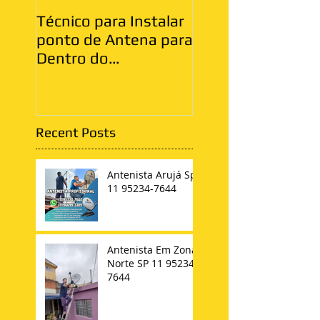
Técnico para Instalar
Antenista Vila Ma
ponto de Antena para
Zona Leste
Dentro do
Apartamento
Recent Posts
Antenista Arujá Sp
11 95234-7644
Antenista Em Zona
Norte SP 11 95234-
7644