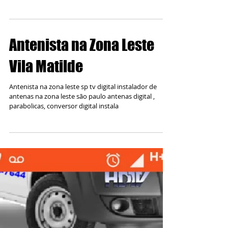
Tatuapé Zona Leste ((11
95234 7644))
Instalador de Antenas na Zona Leste Tatuapé
Fazemos Instalação de Sua Antena Digital Adquirá
com a gente tel: Whatsap 11 95234 7644 / 11...
Antenista na Zona Leste
Vila Matilde
Antenista na zona leste sp tv digital instalador de
antenas na zona leste são paulo antenas digital ,
parabolicas, conversor digital instala