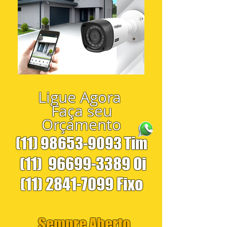
Ligue Agora
Faça seu
Orçamento
(11) 98653-9093
Tim
(11)
96699-3389
Oi
(11) 2841-7099
Fixo
Sempre Aberto