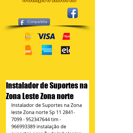
Compartilhe
Instalador de Suportes na
Zona Leste Zona norte
Instalador de Suportes na Zona 
leste Zona norte Sp 11 2841-
7099 - 952347644 tim - 
966993389 instalação de 