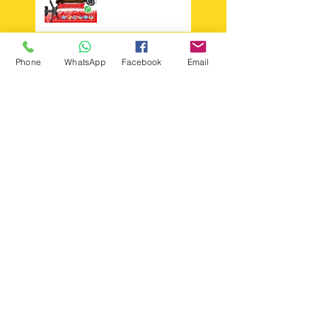
Instalador de
Phone
WhatsApp
Facebook
Email
Antena Sky 11 -
98652347644
Técnico Sky
Search By Tags
+instalar +suporte +tv
Instalador antenas zona norte
Instalação de câmera cftv zona leste sp
agua rasa
ajustar antena ku sp
ajuste de antena sky
alador de suporte para tv philips
alto da mooca
analia franco
antena century
antena digital aquario
antena digital capte
antena digital fica congelando
antena digital imagem congelando
antena digital philips