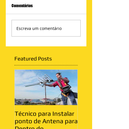
Comentários
Escreva um comentário
Featured Posts
Técnico para Instalar
Antenista Vila Ma
ponto de Antena para
Zona Leste
Dentro do