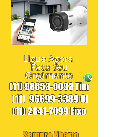
Ligue Agora
Faça seu
Orçamento
(11) 98653-9093
Tim
(11)
96699-3389
Oi
(11) 2841-7099
Fixo
Sempre Aberto