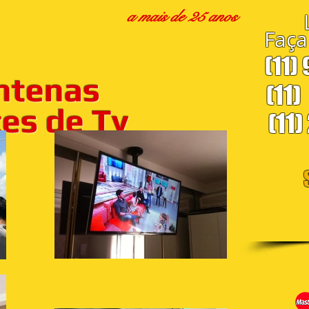
a mais de 25 anos
Faça
(11)
ntenas
(11)
s de Tv
(11)
S