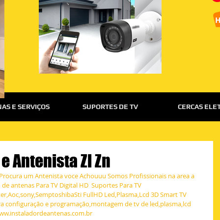
AS E SERVIÇOS
SUPORTES DE TV
CERCAS ELE
e Antenista Zl Zn
 Procura um Antenista voce Achouuu Somos Profissionais na area a 
e antenas Para TV Digital HD  Suportes Para TV 
er,Aoc,sony,SemptoshibaSti FullHD Led,Plasma,Lcd 3D Smart TV 
ra configuração e programação,montagem de tv de led,plasma,lcd 
 www.instaladordeantenas.com.br