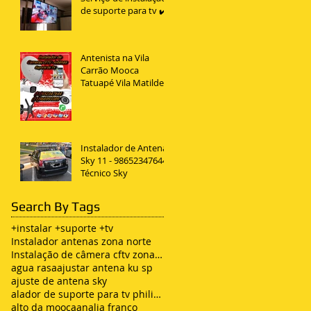
de suporte para tv ✔️
Antenista na Vila
Carrão Mooca
Tatuapé Vila Matilde
Penha
Instalador de Antena
Sky 11 - 98652347644
Técnico Sky
Search By Tags
+instalar +suporte +tv
Instalador antenas zona norte
Instalação de câmera cftv zona leste sp
agua rasa
ajustar antena ku sp
ajuste de antena sky
alador de suporte para tv philips
alto da mooca
analia franco