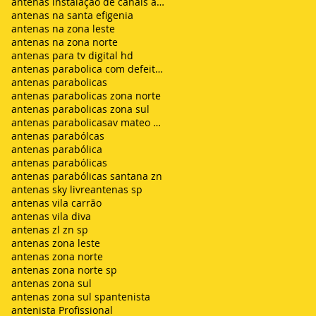
antenas instalação de canais abertos de tv net zon
antenas na santa efigenia
antenas na zona leste
antenas na zona norte
antenas para tv digital hd
antenas parabolica com defeito sem sinal chuvisco
antenas parabolicas
antenas parabolicas zona norte
antenas parabolicas zona sul
antenas parabolicasav mateo bei são mateus
antenas parabólcas
antenas parabólica
antenas parabólicas
antenas parabólicas santana zn
antenas sky livre
antenas sp
antenas vila carrão
antenas vila diva
antenas zl zn sp
antenas zona leste
antenas zona norte
antenas zona norte sp
antenas zona sul
antenas zona sul sp
antenista
antenista Profissional