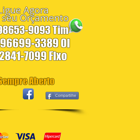
Ligue Agora
 seu Orçamento
 98653-9093 Tim
 96699-3389 Oi
 2841-7099 Fixo
empre Aberto
Compartilhe