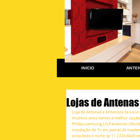
INICIO
ANTEN
Lojas de Antenas 
Loja de Antenas e Antenista Se voce
muintos anos temos a melhor opção d
Philips,samsung,LG,Panasonic,Hbust
instalação de Tv em painel de madei
zona leste e norte sp 11 2724-8420