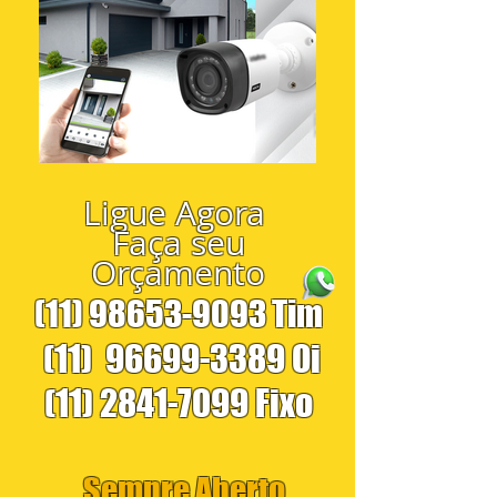
Ligue Agora
Faça seu
Orçamento
(11) 98653-9093
Tim
(11)
96699-3389
Oi
(11) 2841-7099
Fixo
Sempre Aberto