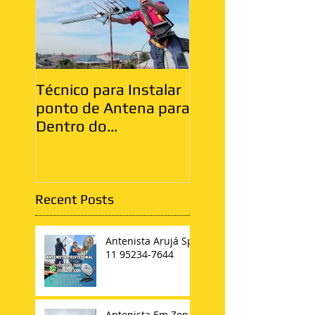
Técnico para Instalar
Antenista Vila Ma
ponto de Antena para
Zona Leste
Dentro do
Apartamento
Recent Posts
Antenista Arujá Sp
11 95234-7644
Antenista Em Zona