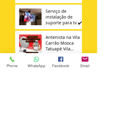
Serviço de
instalação de
suporte para tv ✔️
Antenista na Vila
Carrão Mooca
Tatuapé Vila
Matilde Penha
Phone
WhatsApp
Facebook
Email
Instalador de
Antena Sky 11 -
98652347644
Técnico Sky
Search By Tags
+instalar +suporte +tv
Instalador antenas zona norte
Instalação de câmera cftv zona leste sp
agua rasa
ajustar antena ku sp