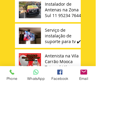
Instalador de
Antenas na Zona
Sul 11 95234 7644
Serviço de
instalação de
suporte para tv ✔️
Antenista na Vila
Carrão Mooca
Tatuapé Vila
Matilde Penha
Phone
WhatsApp
Facebook
Email
Instalador de
Antena Sky 11 -
98652347644
Técnico Sky
Search By Tags
+instalar +suporte +tv