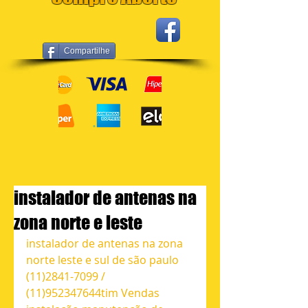
Compartilhe
instalador de antenas na
zona norte e leste
instalador de antenas na zona 
norte leste e sul de são paulo 
(11)2841-7099 / 
(11)952347644tim Vendas 