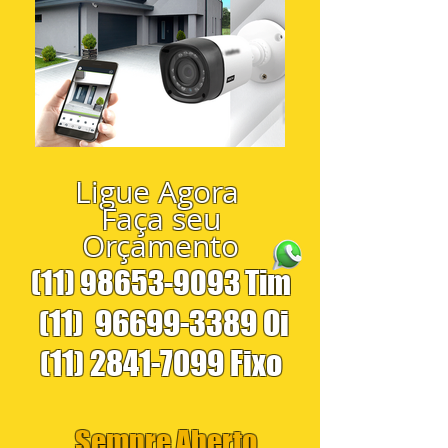
Ligue Agora
Faça seu
Orçamento
(11) 98653-9093
Tim
(11)
96699-3389
Oi
(11) 2841-7099
Fixo
Sempre Aberto