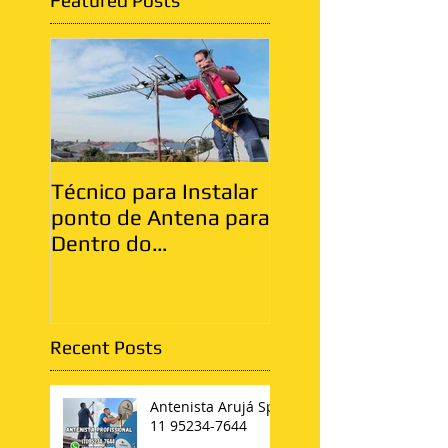
Featured Posts
Técnico para Instalar
Antenista Vila Ma
ponto de Antena para
Zona Leste
Dentro do
Apartamento
Recent Posts
Antenista Arujá Sp
11 95234-7644