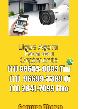
Ligue Agora
Faça seu
Orçamento
(11) 98653-9093
Tim
(11)
96699-3389
Oi
(11) 2841-7099
Fixo
Sempre Aberto