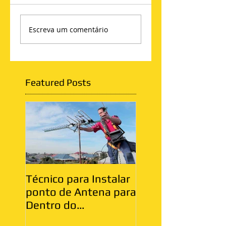
Escreva um comentário
Featured Posts
Técnico para Instalar
Antenista Vila Ma
ponto de Antena para
Zona Leste
Dentro do
Apartamento