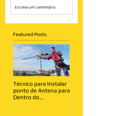
Escreva um comentário
Featured Posts
Técnico para Instalar
Antenista Vila Ma
ponto de Antena para
Zona Leste
Dentro do
Apartamento