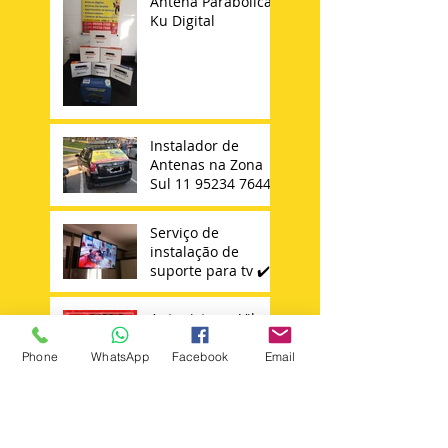
Antena Parabolica
Ku Digital
Instalador de
Antenas na Zona
Sul 11 95234 7644
Serviço de
instalação de
suporte para tv ✔️
Antenista na Vila
Carrão Mooca
Tatuapé Vila
Phone
WhatsApp
Facebook
Email
Matilde Penha