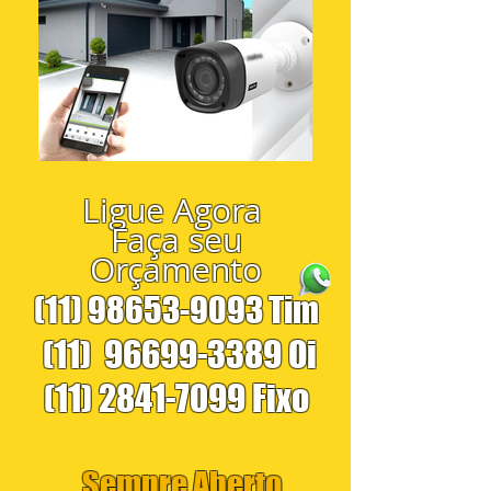
Ligue Agora
Faça seu
Orçamento
(11) 98653-9093
Tim
(11)
96699-3389
Oi
(11) 2841-7099
Fixo
Sempre Aberto