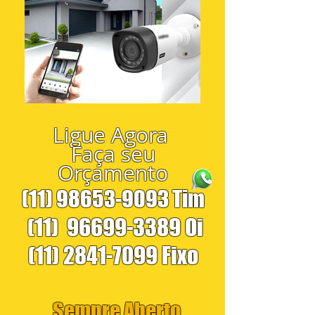
Ligue Agora
Faça seu
Orçamento
(11) 98653-9093
Tim
(11)
96699-3389
Oi
(11) 2841-7099
Fixo
Sempre Aberto