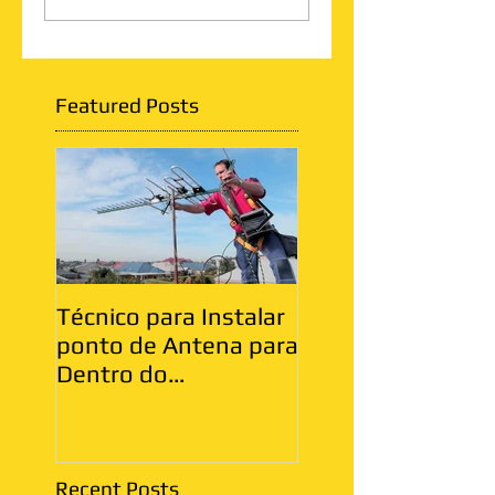
Featured Posts
Técnico para Instalar
Antenista Vila Ma
ponto de Antena para
Zona Leste
Dentro do
Apartamento
Recent Posts