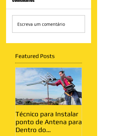
Comentários
Escreva um comentário
Featured Posts
Técnico para Instalar
Antenista Vila Ma
ponto de Antena para
Zona Leste
Dentro do