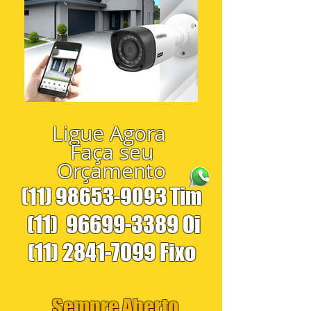
Ligue Agora
Faça seu
Orçamento
(11) 98653-9093
Tim
(11)
96699-3389
Oi
(11) 2841-7099
Fixo
Sempre Aberto