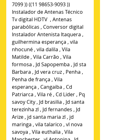
7099 )) ((11 98653-9093 )) 
Instalador de Antenas Técnico 
Tv digital HDTV  , Antenas 
parabólicas , Conversor digital 
Instalador Antenista Itaquera , 
guilhermina esperança , vila 
nhocuné , vila dalila , Vila 
Matilde , Vila Carrão , Vila 
formosa , Jd Sapopemba , Jd sta 
Barbara , Jd vera cruz , Penha , 
Penha de frança , Vila 
esperança , Cangaiba , Cd 
Patriarca , Vila ré , Cd Lider , Pq 
savoy City , Jd brasilia , Jd santa 
terezinha zl , Jd fernandes , Jd 
Arize , jd santa maria zl , jd 
maringa , vila talarico , vl nova 
savoya , Vila euthalia , Vila 
Manchester , vl Antonina , Jd 