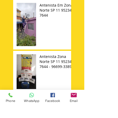
Antenista Em Zona
Norte SP 11 95234-
7644
Antenista Zona
Norte SP 11 95234-
7644 - 96699-3389
Instalador de
Phone
WhatsApp
Facebook
Email
Antena Parabolica
Ku Digital