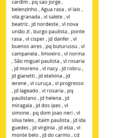
cardim , pq sao jorge , 
belenzinho , Agua rasa , vl lais , 
vila granada , vl salete , vl 
beatriz , jd nordeste , vl nova 
união zl , burgo paulista , ponte 
rasa , vl cisper , jd danfer , vl 
buenos aires , pq buturussu , vl 
campanela , limoeiro , vl norma 
, São miguel paulista , vl rosaria 
, jd moreno , vl nacy , jd robru , 
jd gianetti , jd etelvina , jd 
ierene , vl curuça , vl progresso 
, jd lageado , vl rosaria , pq 
paulistano , jd helena , jd 
miragaia , jd dos ipes , vl 
simone , pq dom joao neri , vl 
silva teles , itaim paulista , jd ida 
guedes , jd virginia , jd elza , vl 
monte belo , jd do carmo , cd 