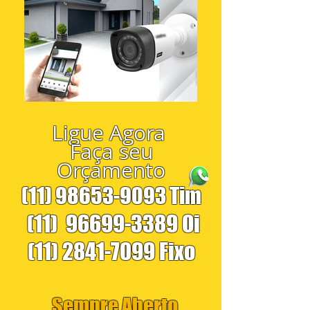
Ligue Agora
Faça seu
Orçamento
(11) 98653-9093
Tim
(11)
96699-3389
Oi
(11) 2841-7099
Fixo
Sempre Aberto