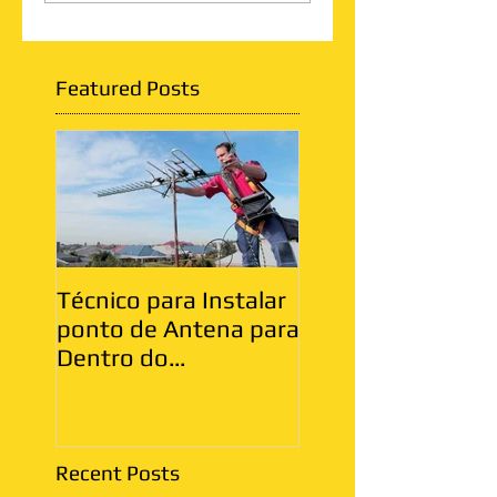
Featured Posts
Técnico para Instalar
Antenista Vila Ma
ponto de Antena para
Zona Leste
Dentro do
Apartamento
Recent Posts