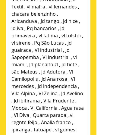
Textil , vl mafra , vl fernandes , 
chacara belenzinho , 
Aricanduva , Jd tango , Jd nice , 
jd iva , Pq bancarios , jd 
primavera , vl fatima , vl tolstoi , 
vl sirene , Pq São Lucas , jd 
guairaca , Vl industrial , Jd 
Sapopemba , Vl industrial , vl 
miami , Jd planalto zl , Jd tiete , 
são Mateus , Jd Adutora , Vl 
Camilopolis , Jd Ana rosa , Vl 
mercedes , Jd independencia , 
Vila Alpina , Vl Zelina , Jd Avelino 
, Jd ibitirama , Vila Prudente , 
Mooca , Vl California , Agua rasa 
, Vl Diva , Quarta parada , vl 
regnte feijo , Analia franco , 
Ipiranga , tatuapé , vl gomes 