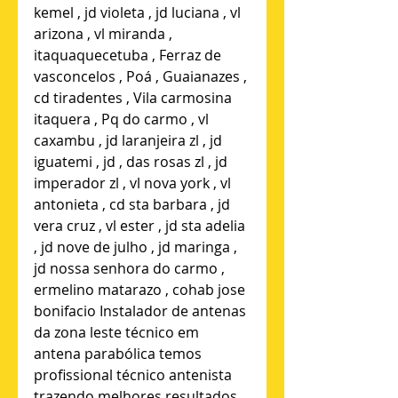
kemel , jd violeta , jd luciana , vl 
arizona , vl miranda , 
itaquaquecetuba , Ferraz de 
vasconcelos , Poá , Guaianazes , 
cd tiradentes , Vila carmosina 
itaquera , Pq do carmo , vl 
caxambu , jd laranjeira zl , jd 
iguatemi , jd , das rosas zl , jd 
imperador zl , vl nova york , vl 
antonieta , cd sta barbara , jd 
vera cruz , vl ester , jd sta adelia 
, jd nove de julho , jd maringa , 
jd nossa senhora do carmo , 
ermelino matarazo , cohab jose 
bonifacio Instalador de antenas 
da zona leste técnico em 
antena parabólica temos 
profissional técnico antenista 
trazendo melhores resultados 