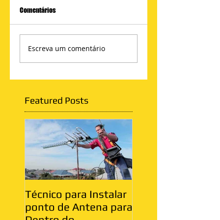
Comentários
Escreva um comentário
Featured Posts
Técnico para Instalar
Antenista Vila Ma
ponto de Antena para
Zona Leste
Dentro do