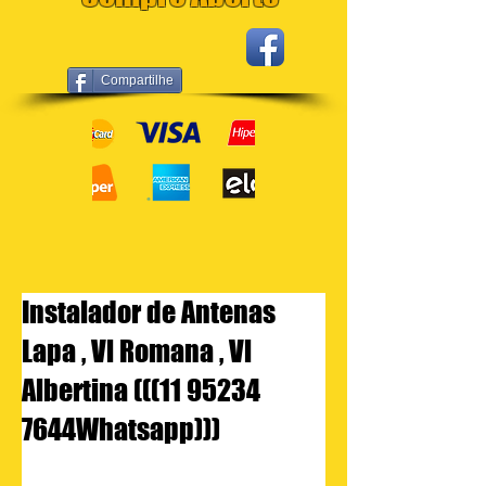
Compartilhe
Instalador de Antenas
Lapa , Vl Romana , Vl
Albertina (((11 95234
7644Whatsapp)))