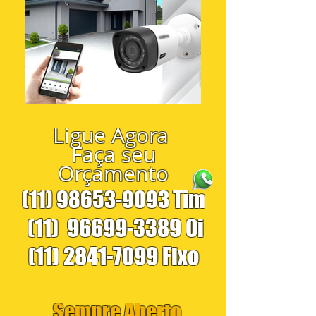
Ligue Agora
Faça seu
Orçamento
(11) 98653-9093
Tim
(11)
96699-3389
Oi
(11) 2841-7099
Fixo
Sempre Aberto