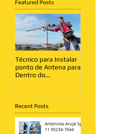
Featured Posts
Técnico para Instalar
Antenista Vila Ma
ponto de Antena para
Zona Leste
Dentro do
Apartamento
Recent Posts
Antenista Arujá Sp
11 95234-7644