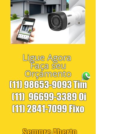
Ligue Agora
Faça seu
Orçamento
(11) 98653-9093
Tim
(11)
96699-3389
Oi
(11) 2841-7099
Fixo
Sempre Aberto