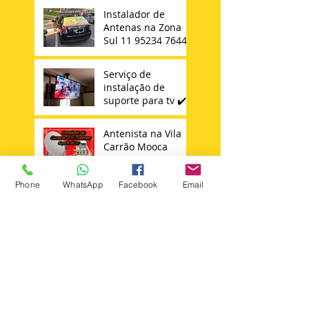
Instalador de
Antenas na Zona
Sul 11 95234 7644
Serviço de
instalação de
suporte para tv ✔️
Antenista na Vila
Carrão Mooca
Tatuapé Vila
Matilde Penha
Phone
WhatsApp
Facebook
Email
Instalador de
Antena Sky 11 -
98652347644
Técnico Sky
Search By Tags