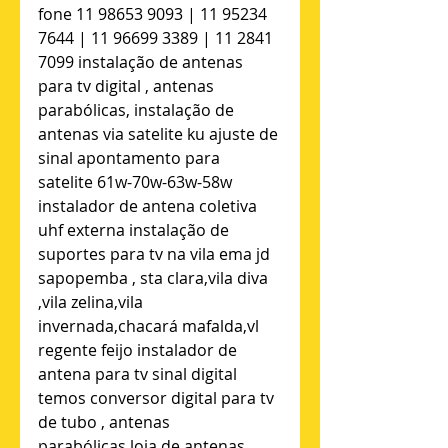
fone 11 98653 9093 | 11 95234 
7644 | 11 96699 3389 | 11 2841 
7099 instalação de antenas 
para tv digital , antenas 
parabólicas, instalação de 
antenas via satelite ku ajuste de 
sinal apontamento para 
satelite 61w-70w-63w-58w 
instalador de antena coletiva 
uhf externa instalação de 
suportes para tv na vila ema jd 
sapopemba , sta clara,vila diva 
,vila zelina,vila 
invernada,chacará mafalda,vl 
regente feijo instalador de 
antena para tv sinal digital 
temos conversor digital para tv 
de tubo , antenas 
parabólicas,loja de antenas 