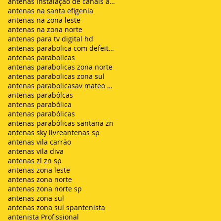
antenas instalação de canais abertos de tv net zon
antenas na santa efigenia
antenas na zona leste
antenas na zona norte
antenas para tv digital hd
antenas parabolica com defeito sem sinal chuvisco
antenas parabolicas
antenas parabolicas zona norte
antenas parabolicas zona sul
antenas parabolicasav mateo bei são mateus
antenas parabólcas
antenas parabólica
antenas parabólicas
antenas parabólicas santana zn
antenas sky livre
antenas sp
antenas vila carrão
antenas vila diva
antenas zl zn sp
antenas zona leste
antenas zona norte
antenas zona norte sp
antenas zona sul
antenas zona sul sp
antenista
antenista Profissional