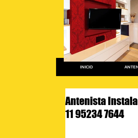
INICIO
ANTEN
Antenista Instal
11 95234 7644