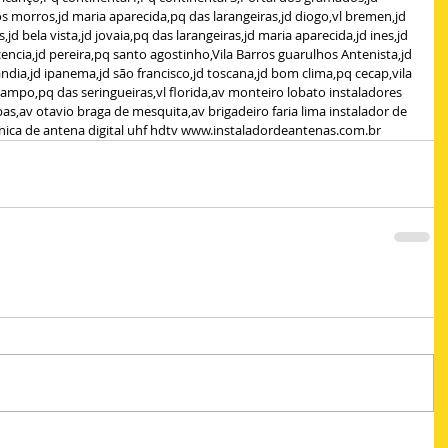
os morros,jd maria aparecida,pq das larangeiras,jd diogo,vl bremen,jd 
jd bela vista,jd jovaia,pq das larangeiras,jd maria aparecida,jd ines,jd 
encia,jd pereira,pq santo agostinho,Vila Barros guarulhos Antenista,jd 
ndia,jd ipanema,jd são francisco,jd toscana,jd bom clima,pq cecap,vila 
campo,pq das seringueiras,vl florida,av monteiro lobato instaladores 
as,av otavio braga de mesquita,av brigadeiro faria lima instalador de 
cnica de antena digital uhf hdtv www.instaladordeantenas.com.br