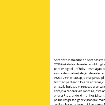
Antenista instalador de Antenas em 
7099 instalador de Antenas uhf digit
para tv digital uhf hdtv , instalação 
ajuste de sinal instalação de antena
95234 7644 whatsap Jd vila galvão,Jd t
timoteo penteado loja de antenas,vl ro
ema,vila hulda,jd vl renee,jd aliança,
azira,vila zanardi,vila moreira,instala
endresPte grande,jd munhos,jd santa 
palmeiras,jd são gabriel,bosque maia,
cecilia,vila rio de janeiro,jd las veg