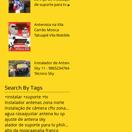
de suporte para tv ✔️
Antenista na Vila
Carrão Mooca
Tatuapé Vila Matilde
Penha
Instalador de Antena
Sky 11 - 98652347644
Técnico Sky
Search By Tags
+instalar +suporte +tv
Instalador antenas zona norte
Instalação de câmera cftv zona leste sp
agua rasa
ajustar antena ku sp
ajuste de antena sky
alador de suporte para tv philips
alto da mooca
analia franco