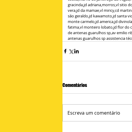
gracinda,jd adriana,morros,vl sitio d
vera,jd da mamae,vl miricy,cd martins,
são geraldo,jd kawamoto,jd santa vic
monte carmelo,jd america,jd divinola
fatima,vl monteiro lobato,jd flor do 
de antenas guarulhos sp,av emilio rib
antenas guarulhos sp assistencia té
Comentários
Escreva um comentário