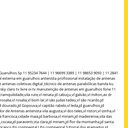
Guarulhos Sp 11 95234 7644 | 11 96699 3389 | 11 98653 9093 | 11 2841 
al externa em guarulhos antenista profissional instalação de antenas 
de antenas coletivas digital ,técnico de antenas parabólicas banda ku 
s sky claro tv livre oi tv manutenção de antenas em guarulhos fone 11 
ramquilidade,vila rute,vl renata jd cabuçu,vl galvão,vl milton,av dr 
salia,vl rosalia,vl bom lar,vl são judas tadeu,vl são ricardo,jd 
jd dourado,Jd Gopouva,vl capitão rabelo,vl leda,jd guarulhos,jd 
dor de Antenas antenista vila augusta,vl dos teles,vl ristori,vl izinha,vl 
francisca,cidade maia,jd barbosa,vl miriam,jd madeirense,vila das 
cocaia,jd paraventi,sta clara,jd miriam,jd flor da montanha,jd santa 
as,Picanço,Pq continental I,Pq continental 3,Portal dos gramados,jd 