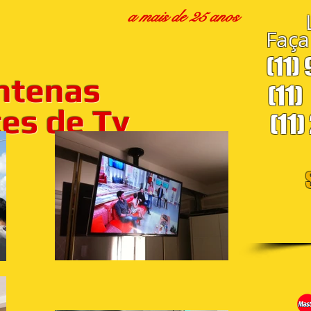
a mais de 25 anos
Faça
(11)
ntenas
(11)
s de Tv
(11)
S