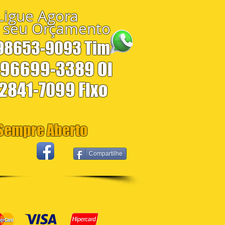
Ligue Agora
 seu Orçamento
 98653-9093 Tim
 96699-3389 Oi
 2841-7099 Fixo
empre Aberto
Compartilhe