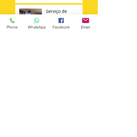
Serviço de
instalação de
suporte para tv ✔️
Phone
WhatsApp
Facebook
Email
Antenista na Vila
Carrão Mooca
Tatuapé Vila
Matilde Penha
Instalador de
Antena Sky 11 -
98652347644
Técnico Sky
Search By Tags
+instalar +suporte +tv
Instalador antenas zona norte
Instalação de câmera cftv zona leste sp
agua rasa
ajustar antena ku sp