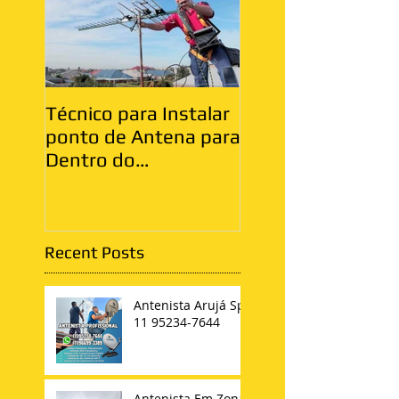
Técnico para Instalar
Antenista Vila Ma
ponto de Antena para
Zona Leste
Dentro do
Apartamento
Recent Posts
Antenista Arujá Sp
11 95234-7644
Antenista Em Zona