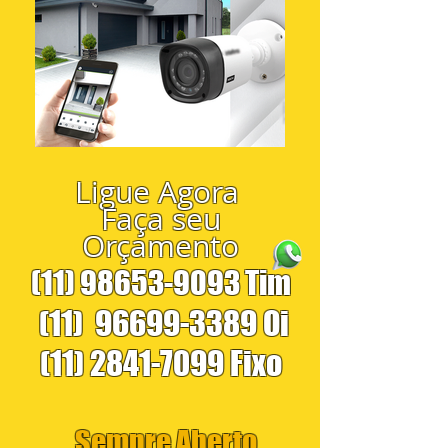
Ligue Agora
Faça seu
Orçamento
(11) 98653-9093
Tim
(11)
96699-3389
Oi
(11) 2841-7099
Fixo
Sempre Aberto